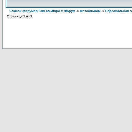
Список форумов ГавГав.Инфо :: Форум
->
Фотоальбом
->
Персональная га
Страница
1
из
1