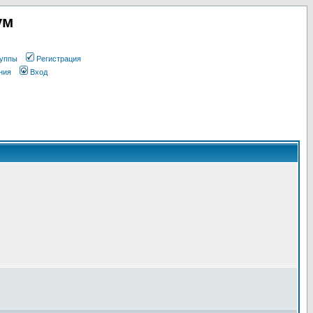
ум
уппы
Регистрация
ния
Вход