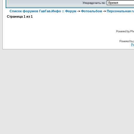
Упорядочить по:
Список форумов ГавГав.Инфо :: Форум
->
Фотоальбом
->
Персональная га
Страница
1
из
1
Powered by Pho
Powered by
Ру