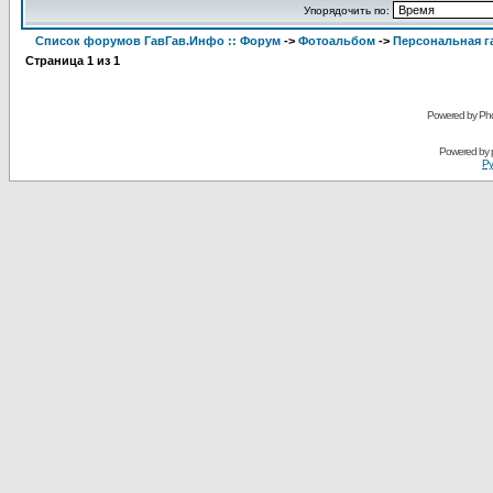
Упорядочить по:
Список форумов ГавГав.Инфо :: Форум
->
Фотоальбом
->
Персональная га
Страница
1
из
1
Powered by Pho
Powered by
Ру