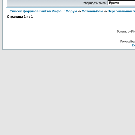
Упорядочить по:
Список форумов ГавГав.Инфо :: Форум
->
Фотоальбом
->
Персональная га
Страница
1
из
1
Powered by Pho
Powered by
Ру