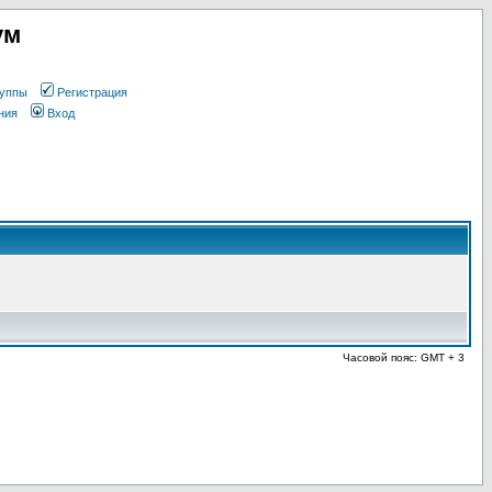
ум
уппы
Регистрация
ния
Вход
Часовой пояс: GMT + 3