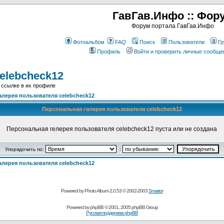
ГавГав.Инфо :: Фор
Форум портала ГавГав.Инфо
Фотоальбом
FAQ
Поиск
Пользователи
Гр
Профиль
Войти и проверить личные сообще
elebcheck12
 ссылке в их профиле
алерея пользователя celebcheck12
Персональная галерея пользователя celebcheck12
Персональная гелерея пользователя celebcheck12 пуста или не создана
Упорядочить по:
:
алерея пользователя celebcheck12
Powered by Photo Album 2.0.53 © 2002-2003
Smartor
Powered by
phpBB
© 2001, 2005 phpBB Group
Русская поддержка phpBB