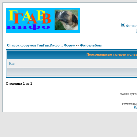
Фотоа
Список форумов ГавГав.Инфо :: Форум
->
Фотоальбом
Персональные галереи поль
Ikar
Страница
1
из
1
Powered by Pho
Powered by
Ру