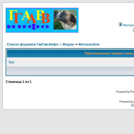
Фотоа
Список форумов ГавГав.Инфо :: Форум
->
Фотоальбом
Персональные галереи поль
Ikar
Страница
1
из
1
Powered by Pho
Powered by
Ру