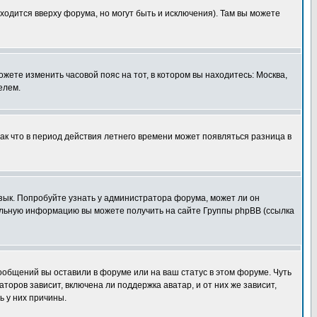
ходится вверху форума, но могут быть и исключения). Там вы можете
ожете изменить часовой пояс на тот, в котором вы находитесь: Москва,
елем.
так что в период действия летнего времени может появляться разница в
язык. Попробуйте узнать у администратора форума, может ли он
тельную информацию вы можете получить на сайте Группы phpBB (ссылка
сообщений вы оставили в форуме или на ваш статус в этом форуме. Чуть
оров зависит, включена ли поддержка аватар, и от них же зависит,
ь у них причины.