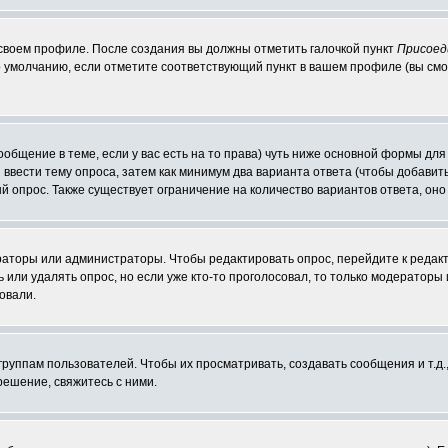
 своем профиле. После создания вы должны отметить галочкой пункт
Присоед
 умолчанию, если отметите соответствующий пункт в вашем профиле (вы смо
сообщение в теме, если у вас есть на то права) чуть ниже основной формы д
ы ввести тему опроса, затем как минимум два варианта ответа (чтобы добавит
й опрос. Также существует ограничение на количество вариантов ответа, он
ераторы или администраторы. Чтобы редактировать опрос, перейдите к редакт
ь или удалять опрос, но если уже кто-то проголосовал, то только модераторы
овали.
уппам пользователей. Чтобы их просматривать, создавать сообщения и т.д.
ешение, свяжитесь с ними.