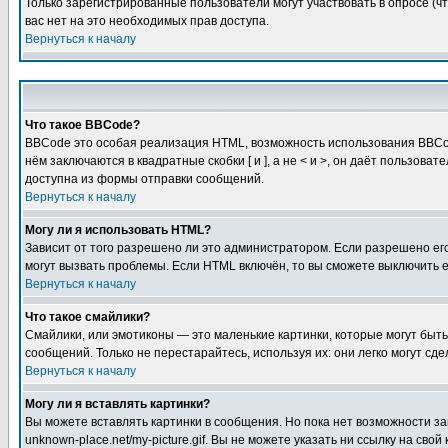
Только зарегистрированные пользователи могут участвовать в опросе (чт
вас нет на это необходимых прав доступа.
Вернуться к началу
Что такое BBCode?
BBCode это особая реализация HTML, возможность использования BBCod
нём заключаются в квадратные скобки [ и ], а не < и >, он даёт польз
доступна из формы отправки сообщений.
Вернуться к началу
Могу ли я использовать HTML?
Зависит от того разрешено ли это администратором. Если разрешено его 
могут вызвать проблемы. Если HTML включён, то вы сможете выключить 
Вернуться к началу
Что такое смайлики?
Смайлики, или эмотиконы — это маленькие картинки, которые могут быть 
сообщений. Только не перестарайтесь, используя их: они легко могут с
Вернуться к началу
Могу ли я вставлять картинки?
Вы можете вставлять картинки в сообщения. Но пока нет возможности заг
unknown-place.net/my-picture.gif. Вы не можете указать ни ссылку на с