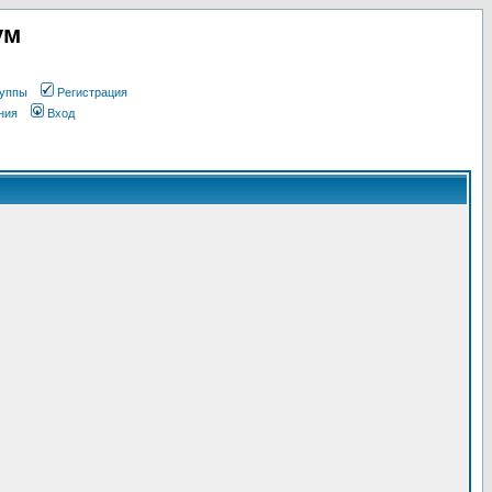
ум
уппы
Регистрация
ния
Вход