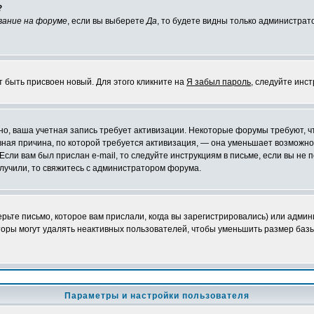
?
вание на форуме
, если вы выберете
Да
, то будете видны только администрат
т быть присвоен новый. Для этого кликните на
Я забыл пароль
, следуйте инс
ожно, ваша учетная запись требует активизации. Некоторые форумы требуют,
лавная причина, по которой требуется активизация, — она уменьшает возмож
Если вам был прислан e-mail, то следуйте инструкциям в письме, если вы не п
олучили, то свяжитесь с администратором форума.
ьте письмо, которое вам прислали, когда вы зарегистрировались) или админ
оры могут удалять неактивных пользователей, чтобы уменьшить размер базы
Параметры и настройки пользователя