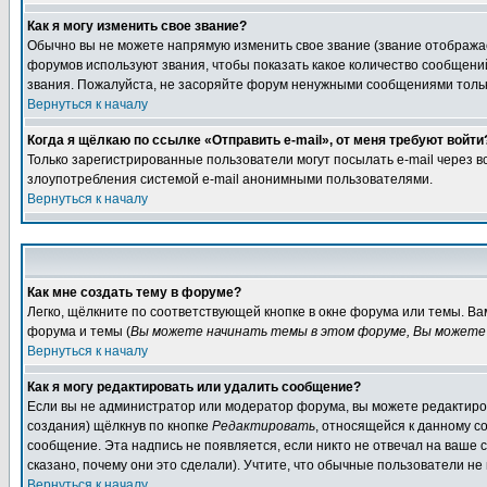
Как я могу изменить свое звание?
Обычно вы не можете напрямую изменить свое звание (звание отображае
форумов используют звания, чтобы показать какое количество сообще
звания. Пожалуйста, не засоряйте форум ненужными сообщениями только
Вернуться к началу
Когда я щёлкаю по ссылке «Отправить e-mail», от меня требуют войти
Только зарегистрированные пользователи могут посылать e-mail через 
злоупотребления системой e-mail анонимными пользователями.
Вернуться к началу
Как мне создать тему в форуме?
Легко, щёлкните по соответствующей кнопке в окне форума или темы. В
форума и темы (
Вы можете начинать темы в этом форуме, Вы можете 
Вернуться к началу
Как я могу редактировать или удалить сообщение?
Если вы не администратор или модератор форума, вы можете редактиров
создания) щёлкнув по кнопке
Редактировать
, относящейся к данному с
сообщение. Эта надпись не появляется, если никто не отвечал на ваше
сказано, почему они это сделали). Учтите, что обычные пользователи не 
Вернуться к началу