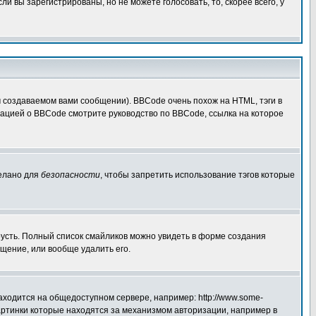
 вы зарегистрированы, но не можете голосовать, то, скорее всего, у
создаваемом вами сообщении). BBCode очень похож на HTML, тэги в
рмацией о BBCode смотрите руководство по BBCode, ссылка на которое
делано для
безопасности
, чтобы запретить использование тэгов которые
грусть. Полный список смайликов можно увидеть в форме создания
щение, или вообще удалить его.
аходится на общедоступном сервере, например: http://www.some-
 картинки которые находятся за механизмом авторизации, например в