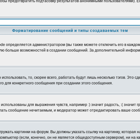
обы предотвратить подтасовку результатов анонимными пользователями). Если
Форматирование сообщений и типы создаваемых тем
e определяется администратором (вы также можете отключить его в каждом 
ователю больше возможностей в создании сообщений. За дополнительной инфо
использовать, то, скорее всего, работать будут лишь несколько тэгов. Это с
его для конкретного сообщения при создании этого сообщения.
использованы для выражения чувств, например :) значит радость, :( значит 
делать сообщение нечитаемым, и модератор может отредактировать ваше сооб
ружать картинки на форум. Вы должны указать ссылку на картинку, которая н
вой компьютер (если, конечно, он не является общедоступным сервером), ни на