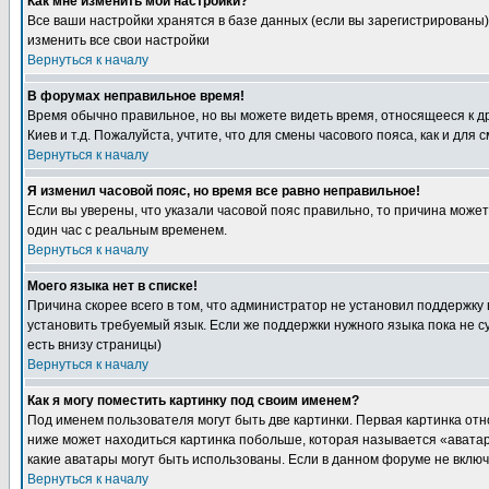
Как мне изменить мои настройки?
Все ваши настройки хранятся в базе данных (если вы зарегистрированы)
изменить все свои настройки
Вернуться к началу
В форумах неправильное время!
Время обычно правильное, но вы можете видеть время, относящееся к друг
Киев и т.д. Пожалуйста, учтите, что для смены часового пояса, как и д
Вернуться к началу
Я изменил часовой пояс, но время все равно неправильное!
Если вы уверены, что указали часовой пояс правильно, то причина може
один час с реальным временем.
Вернуться к началу
Моего языка нет в списке!
Причина скорее всего в том, что администратор не установил поддержку
установить требуемый язык. Если же поддержки нужного языка пока не 
есть внизу страницы)
Вернуться к началу
Как я могу поместить картинку под своим именем?
Под именем пользователя могут быть две картинки. Первая картинка отн
ниже может находиться картинка побольше, которая называется «аватара
какие аватары могут быть использованы. Если в данном форуме не вклю
Вернуться к началу