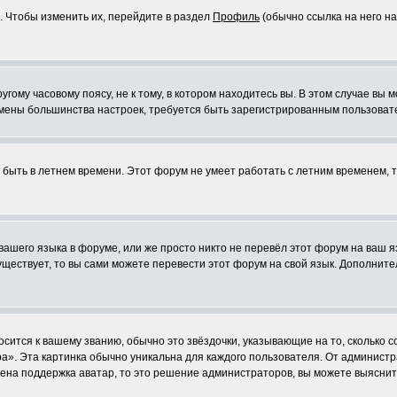
. Чтобы изменить их, перейдите в раздел
Профиль
(обычно ссылка на него на
ому часовому поясу, не к тому, в котором находитесь вы. В этом случае вы м
ля смены большинства настроек, требуется быть зарегистрированным пользоват
т быть в летнем времени. Этот форум не умеет работать с летним временем, 
 вашего языка в форуме, или же просто никто не перевёл этот форум на ваш 
существует, то вы сами можете перевести этот форум на свой язык. Дополни
осится к вашему званию, обычно это звёздочки, указывающие на то, сколько 
». Эта картинка обычно уникальна для каждого пользователя. От администрат
чена поддержка аватар, то это решение администраторов, вы можете выяснит