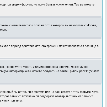
ходится вверху форума, но могут быть и исключения). Там вы можете
ожете изменить часовой пояс на тот, в котором вы находитесь: Москва,
елем.
так что в период действия летнего времени может появляться разница в
язык. Попробуйте узнать у администратора форума, может ли он
тельную информацию вы можете получить на сайте Группы phpBB (ссылка
сообщений вы оставили в форуме или на ваш статус в этом форуме. Чуть
оров зависит, включена ли поддержка аватар, и от них же зависит,
ь у них причины.