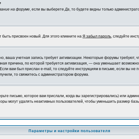
?
вание на форуме
, если вы выберете
Да
, то будете видны только администрат
т быть присвоен новый. Для этого кликните на
Я забыл пароль
, следуйте инс
ожно, ваша учетная запись требует активизации. Некоторые форумы требуют,
лавная причина, по которой требуется активизация, — она уменьшает возмож
Если вам был прислан e-mail, то следуйте инструкциям в письме, если вы не п
олучили, то свяжитесь с администратором форума.
ьте письмо, которое вам прислали, когда вы зарегистрировались) или админ
оры могут удалять неактивных пользователей, чтобы уменьшить размер базы
Параметры и настройки пользователя