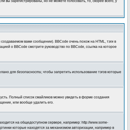
 вы зарегистрированы, но не можете голосовать, то, скорее всего, у
создаваемом вами сообщении). BBCode очень похож на HTML, тэги в
рмацией о BBCode смотрите руководство по BBCode, ссылка на которое
делано для
безопасности
, чтобы запретить использование тэгов которые
грусть. Полный список смайликов можно увидеть в форме создания
щение, или вообще удалить его.
аходится на общедоступном сервере, например: http://www.some-
 картинки которые находятся за механизмом авторизации, например в