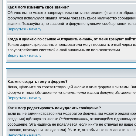
Как я могу изменить свое звание?
Обычно вы не можете напрямую изменить свое звание (звание отображае
форумов используют звания, чтобы показать какое количество сообще
звания. Пожалуйста, не засоряйте форум ненужными сообщениями только
Вернуться к началу
Когда я щёлкаю по ссылке «Отправить e-mail», от меня требуют войти
Только зарегистрированные пользователи могут посылать e-mail через 
злоупотребления системой e-mail анонимными пользователями.
Вернуться к началу
Как мне создать тему в форуме?
Легко, щёлкните по соответствующей кнопке в окне форума или темы. В
форума и темы (
Вы можете начинать темы в этом форуме, Вы можете 
Вернуться к началу
Как я могу редактировать или удалить сообщение?
Если вы не администратор или модератор форума, вы можете редактиров
создания) щёлкнув по кнопке
Редактировать
, относящейся к данному с
сообщение. Эта надпись не появляется, если никто не отвечал на ваше
сказано, почему они это сделали). Учтите, что обычные пользователи не 
Вернуться к началу