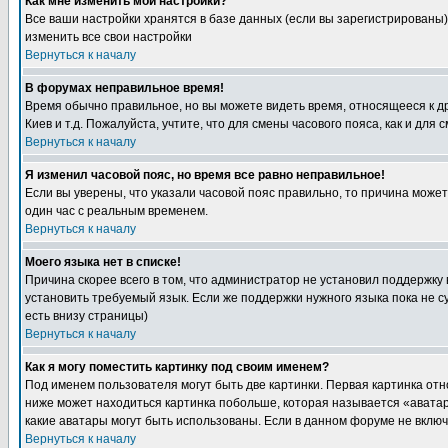
Как мне изменить мои настройки?
Все ваши настройки хранятся в базе данных (если вы зарегистрированы)
изменить все свои настройки
Вернуться к началу
В форумах неправильное время!
Время обычно правильное, но вы можете видеть время, относящееся к друг
Киев и т.д. Пожалуйста, учтите, что для смены часового пояса, как и д
Вернуться к началу
Я изменил часовой пояс, но время все равно неправильное!
Если вы уверены, что указали часовой пояс правильно, то причина може
один час с реальным временем.
Вернуться к началу
Моего языка нет в списке!
Причина скорее всего в том, что администратор не установил поддержку
установить требуемый язык. Если же поддержки нужного языка пока не 
есть внизу страницы)
Вернуться к началу
Как я могу поместить картинку под своим именем?
Под именем пользователя могут быть две картинки. Первая картинка отн
ниже может находиться картинка побольше, которая называется «аватара
какие аватары могут быть использованы. Если в данном форуме не вклю
Вернуться к началу