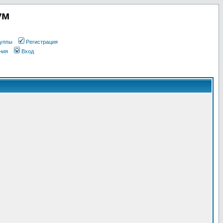
ум
уппы
Регистрация
ния
Вход