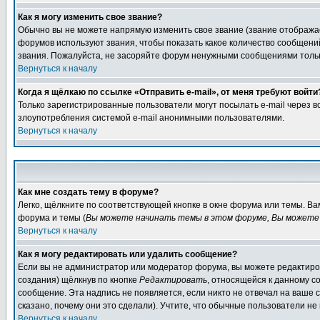
Как я могу изменить свое звание?
Обычно вы не можете напрямую изменить свое звание (звание отображае
форумов используют звания, чтобы показать какое количество сообще
звания. Пожалуйста, не засоряйте форум ненужными сообщениями только
Вернуться к началу
Когда я щёлкаю по ссылке «Отправить e-mail», от меня требуют войти
Только зарегистрированные пользователи могут посылать e-mail через 
злоупотребления системой e-mail анонимными пользователями.
Вернуться к началу
Как мне создать тему в форуме?
Легко, щёлкните по соответствующей кнопке в окне форума или темы. В
форума и темы (
Вы можете начинать темы в этом форуме, Вы можете 
Вернуться к началу
Как я могу редактировать или удалить сообщение?
Если вы не администратор или модератор форума, вы можете редактиров
создания) щёлкнув по кнопке
Редактировать
, относящейся к данному с
сообщение. Эта надпись не появляется, если никто не отвечал на ваше
сказано, почему они это сделали). Учтите, что обычные пользователи не 
Вернуться к началу