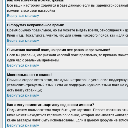
Как мне изменить мои настройки?
Все ваши настройки хранятся в базе данных (если вы зарегистрированы)
изменить все свои настройки
Вернуться к началу
В форумах неправильное время!
Время обычно правильное, но вы можете видеть время, относящееся к друг
Киев и т.д. Пожалуйста, учтите, что для смены часового пояса, как и д
Вернуться к началу
Я изменил часовой пояс, но время все равно неправильное!
Если вы уверены, что указали часовой пояс правильно, то причина може
один час с реальным временем.
Вернуться к началу
Моего языка нет в списке!
Причина скорее всего в том, что администратор не установил поддержку
установить требуемый язык. Если же поддержки нужного языка пока не 
есть внизу страницы)
Вернуться к началу
Как я могу поместить картинку под своим именем?
Под именем пользователя могут быть две картинки. Первая картинка отн
ниже может находиться картинка побольше, которая называется «аватара
какие аватары могут быть использованы. Если в данном форуме не вклю
Вернуться к началу