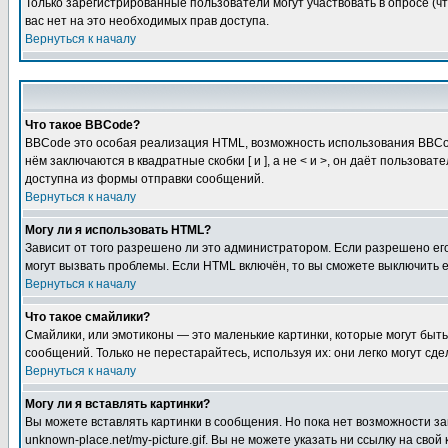
Только зарегистрированные пользователи могут участвовать в опросе (чт
вас нет на это необходимых прав доступа.
Вернуться к началу
Что такое BBCode?
BBCode это особая реализация HTML, возможность использования BBCod
нём заключаются в квадратные скобки [ и ], а не < и >, он даёт польз
доступна из формы отправки сообщений.
Вернуться к началу
Могу ли я использовать HTML?
Зависит от того разрешено ли это администратором. Если разрешено его 
могут вызвать проблемы. Если HTML включён, то вы сможете выключить 
Вернуться к началу
Что такое смайлики?
Смайлики, или эмотиконы — это маленькие картинки, которые могут быть 
сообщений. Только не перестарайтесь, используя их: они легко могут с
Вернуться к началу
Могу ли я вставлять картинки?
Вы можете вставлять картинки в сообщения. Но пока нет возможности заг
unknown-place.net/my-picture.gif. Вы не можете указать ни ссылку на с