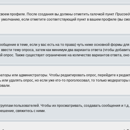
 своем профиле. После создания вы должны отметить галочкой пункт
Присоед
 умолчанию, если отметите соответствующий пункт в вашем профиле (вы смо
сообщение в теме, если у вас есть на то права) чуть ниже основной формы д
ы ввести тему опроса, затем как минимум два варианта ответа (чтобы добавит
й опрос. Также существует ограничение на количество вариантов ответа, он
ераторы или администраторы. Чтобы редактировать опрос, перейдите к редакт
ь или удалять опрос, но если уже кто-то проголосовал, то только модераторы
овали.
уппам пользователей. Чтобы их просматривать, создавать сообщения и т.д.
ешение, свяжитесь с ними.