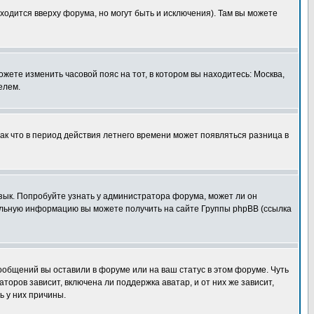
ходится вверху форума, но могут быть и исключения). Там вы можете
ожете изменить часовой пояс на тот, в котором вы находитесь: Москва,
елем.
так что в период действия летнего времени может появляться разница в
язык. Попробуйте узнать у администратора форума, может ли он
тельную информацию вы можете получить на сайте Группы phpBB (ссылка
сообщений вы оставили в форуме или на ваш статус в этом форуме. Чуть
оров зависит, включена ли поддержка аватар, и от них же зависит,
ь у них причины.