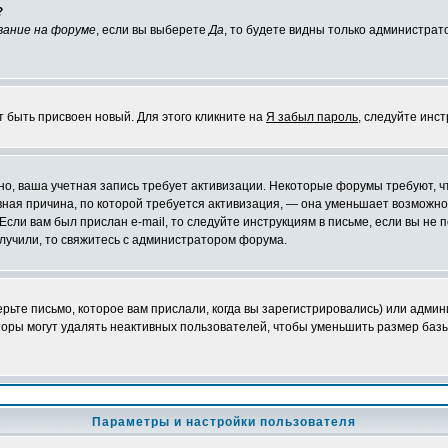
?
вание на форуме
, если вы выберете
Да
, то будете видны только администрат
т быть присвоен новый. Для этого кликните на
Я забыл пароль
, следуйте инс
ожно, ваша учетная запись требует активизации. Некоторые форумы требуют,
лавная причина, по которой требуется активизация, — она уменьшает возмож
Если вам был прислан e-mail, то следуйте инструкциям в письме, если вы не п
олучили, то свяжитесь с администратором форума.
ьте письмо, которое вам прислали, когда вы зарегистрировались) или админ
оры могут удалять неактивных пользователей, чтобы уменьшить размер базы
Параметры и настройки пользователя