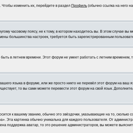
. Чтобы изменить их, перейдите в раздел
Профиль
(обычно ссылка на него на
ому часовому поясу, не к тому, в котором находитесь вы. В этом случае вы м
ля смены большинства настроек, требуется быть зарегистрированным пользоват
т быть в летнем времени. Этот форум не умеет работать с летним временем, 
 вашего языка в форуме, или же просто никто не перевёл этот форум на ваш 
существует, то вы сами можете перевести этот форум на свой язык. Дополни
осится к вашему званию, обычно это звёздочки, указывающие на то, сколько 
». Эта картинка обычно уникальна для каждого пользователя. От администрат
чена поддержка аватар, то это решение администраторов, вы можете выяснит