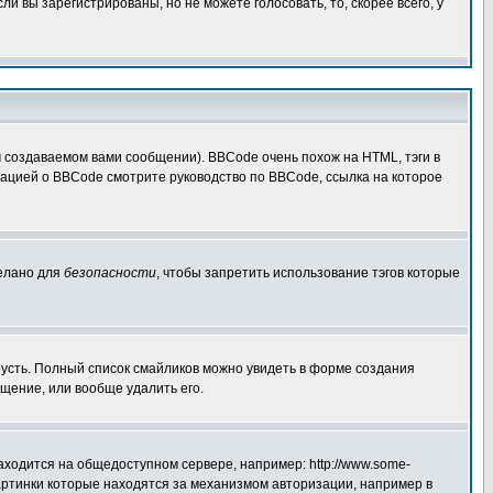
 вы зарегистрированы, но не можете голосовать, то, скорее всего, у
создаваемом вами сообщении). BBCode очень похож на HTML, тэги в
рмацией о BBCode смотрите руководство по BBCode, ссылка на которое
делано для
безопасности
, чтобы запретить использование тэгов которые
грусть. Полный список смайликов можно увидеть в форме создания
щение, или вообще удалить его.
аходится на общедоступном сервере, например: http://www.some-
 картинки которые находятся за механизмом авторизации, например в