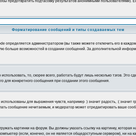
обы предотвратить подтасовку результатов анонимными пользователями). Если
Форматирование сообщений и типы создаваемых тем
e определяется администратором (вы также можете отключить его в каждом 
ователю больше возможностей в создании сообщений. За дополнительной инфо
использовать, то, скорее всего, работать будут лишь несколько тэгов. Это с
его для конкретного сообщения при создании этого сообщения.
использованы для выражения чувств, например :) значит радость, :( значит 
делать сообщение нечитаемым, и модератор может отредактировать ваше сооб
ружать картинки на форум. Вы должны указать ссылку на картинку, которая н
вой компьютер (если, конечно, он не является общедоступным сервером), ни на