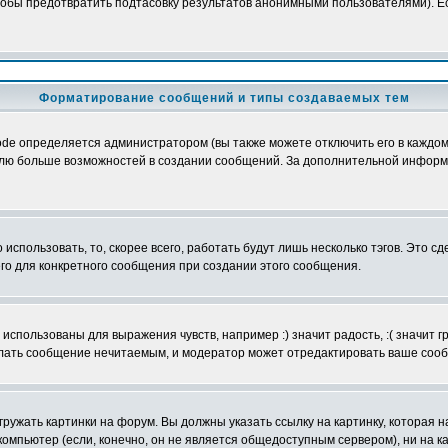
обы предотвратить подтасовку результатов анонимными пользователями). Если
Форматирование сообщений и типы создаваемых тем
e определяется администратором (вы также можете отключить его в каждом 
ователю больше возможностей в создании сообщений. За дополнительной инфо
использовать, то, скорее всего, работать будут лишь несколько тэгов. Это с
его для конкретного сообщения при создании этого сообщения.
использованы для выражения чувств, например :) значит радость, :( значит 
делать сообщение нечитаемым, и модератор может отредактировать ваше сооб
ружать картинки на форум. Вы должны указать ссылку на картинку, которая н
вой компьютер (если, конечно, он не является общедоступным сервером), ни на