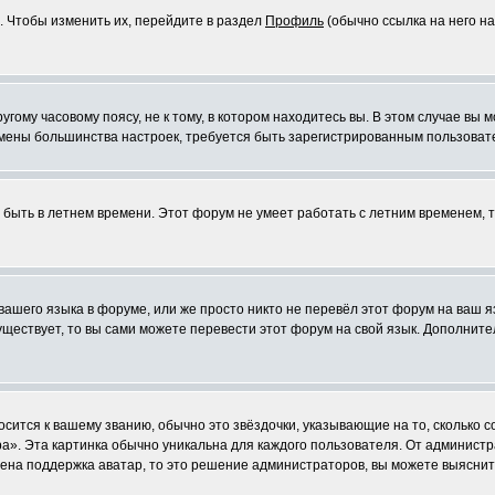
. Чтобы изменить их, перейдите в раздел
Профиль
(обычно ссылка на него на
ому часовому поясу, не к тому, в котором находитесь вы. В этом случае вы м
ля смены большинства настроек, требуется быть зарегистрированным пользоват
т быть в летнем времени. Этот форум не умеет работать с летним временем, 
 вашего языка в форуме, или же просто никто не перевёл этот форум на ваш 
существует, то вы сами можете перевести этот форум на свой язык. Дополни
осится к вашему званию, обычно это звёздочки, указывающие на то, сколько 
». Эта картинка обычно уникальна для каждого пользователя. От администрат
чена поддержка аватар, то это решение администраторов, вы можете выяснит