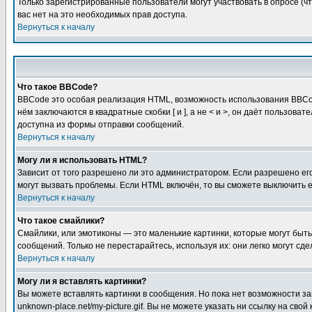
Только зарегистрированные пользователи могут участвовать в опросе (чт
вас нет на это необходимых прав доступа.
Вернуться к началу
Что такое BBCode?
BBCode это особая реализация HTML, возможность использования BBCod
нём заключаются в квадратные скобки [ и ], а не < и >, он даёт польз
доступна из формы отправки сообщений.
Вернуться к началу
Могу ли я использовать HTML?
Зависит от того разрешено ли это администратором. Если разрешено его 
могут вызвать проблемы. Если HTML включён, то вы сможете выключить 
Вернуться к началу
Что такое смайлики?
Смайлики, или эмотиконы — это маленькие картинки, которые могут быть 
сообщений. Только не перестарайтесь, используя их: они легко могут с
Вернуться к началу
Могу ли я вставлять картинки?
Вы можете вставлять картинки в сообщения. Но пока нет возможности заг
unknown-place.net/my-picture.gif. Вы не можете указать ни ссылку на с