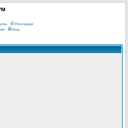
ум
уппы
Регистрация
ния
Вход