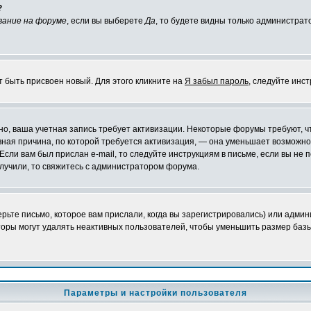
?
вание на форуме
, если вы выберете
Да
, то будете видны только администрат
т быть присвоен новый. Для этого кликните на
Я забыл пароль
, следуйте инс
ожно, ваша учетная запись требует активизации. Некоторые форумы требуют,
лавная причина, по которой требуется активизация, — она уменьшает возмож
Если вам был прислан e-mail, то следуйте инструкциям в письме, если вы не п
олучили, то свяжитесь с администратором форума.
ьте письмо, которое вам прислали, когда вы зарегистрировались) или админ
оры могут удалять неактивных пользователей, чтобы уменьшить размер базы
Параметры и настройки пользователя