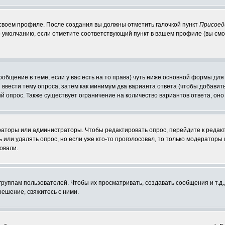
 своем профиле. После создания вы должны отметить галочкой пункт
Присоед
 умолчанию, если отметите соответствующий пункт в вашем профиле (вы смо
сообщение в теме, если у вас есть на то права) чуть ниже основной формы д
ы ввести тему опроса, затем как минимум два варианта ответа (чтобы добавит
й опрос. Также существует ограничение на количество вариантов ответа, он
ераторы или администраторы. Чтобы редактировать опрос, перейдите к редакт
ь или удалять опрос, но если уже кто-то проголосовал, то только модераторы
овали.
уппам пользователей. Чтобы их просматривать, создавать сообщения и т.д.
ешение, свяжитесь с ними.