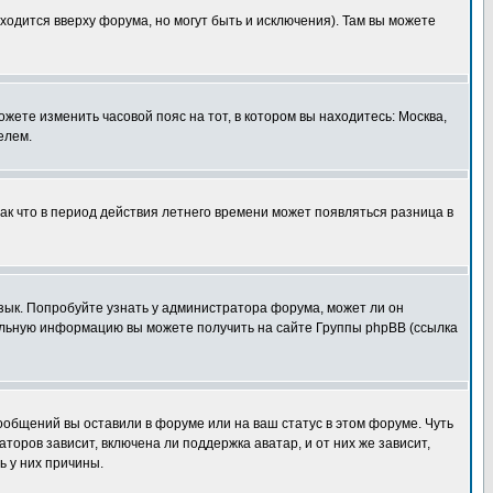
ходится вверху форума, но могут быть и исключения). Там вы можете
ожете изменить часовой пояс на тот, в котором вы находитесь: Москва,
елем.
так что в период действия летнего времени может появляться разница в
язык. Попробуйте узнать у администратора форума, может ли он
тельную информацию вы можете получить на сайте Группы phpBB (ссылка
сообщений вы оставили в форуме или на ваш статус в этом форуме. Чуть
оров зависит, включена ли поддержка аватар, и от них же зависит,
ь у них причины.