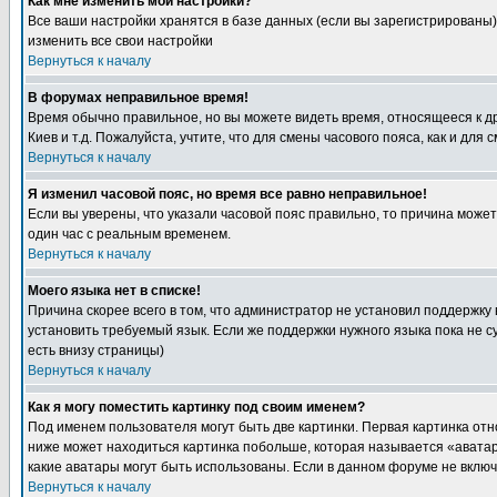
Как мне изменить мои настройки?
Все ваши настройки хранятся в базе данных (если вы зарегистрированы)
изменить все свои настройки
Вернуться к началу
В форумах неправильное время!
Время обычно правильное, но вы можете видеть время, относящееся к друг
Киев и т.д. Пожалуйста, учтите, что для смены часового пояса, как и д
Вернуться к началу
Я изменил часовой пояс, но время все равно неправильное!
Если вы уверены, что указали часовой пояс правильно, то причина може
один час с реальным временем.
Вернуться к началу
Моего языка нет в списке!
Причина скорее всего в том, что администратор не установил поддержку
установить требуемый язык. Если же поддержки нужного языка пока не 
есть внизу страницы)
Вернуться к началу
Как я могу поместить картинку под своим именем?
Под именем пользователя могут быть две картинки. Первая картинка отн
ниже может находиться картинка побольше, которая называется «аватара
какие аватары могут быть использованы. Если в данном форуме не вклю
Вернуться к началу