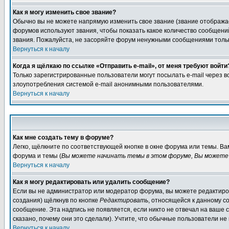
Как я могу изменить свое звание?
Обычно вы не можете напрямую изменить свое звание (звание отображае
форумов используют звания, чтобы показать какое количество сообще
звания. Пожалуйста, не засоряйте форум ненужными сообщениями только
Вернуться к началу
Когда я щёлкаю по ссылке «Отправить e-mail», от меня требуют войти
Только зарегистрированные пользователи могут посылать e-mail через 
злоупотребления системой e-mail анонимными пользователями.
Вернуться к началу
Как мне создать тему в форуме?
Легко, щёлкните по соответствующей кнопке в окне форума или темы. В
форума и темы (
Вы можете начинать темы в этом форуме, Вы можете 
Вернуться к началу
Как я могу редактировать или удалить сообщение?
Если вы не администратор или модератор форума, вы можете редактиров
создания) щёлкнув по кнопке
Редактировать
, относящейся к данному с
сообщение. Эта надпись не появляется, если никто не отвечал на ваше
сказано, почему они это сделали). Учтите, что обычные пользователи не 
Вернуться к началу