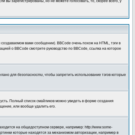
 вы зарегистрированы, но не можете голосовать, то, скорее всего, у
создаваемом вами сообщении). BBCode очень похож на HTML, тэги в
рмацией о BBCode смотрите руководство по BBCode, ссылка на которое
делано для
безопасности
, чтобы запретить использование тэгов которые
грусть. Полный список смайликов можно увидеть в форме создания
щение, или вообще удалить его.
аходится на общедоступном сервере, например: http://www.some-
 картинки которые находятся за механизмом авторизации, например в