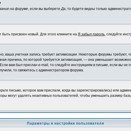
?
вание на форуме
, если вы выберете
Да
, то будете видны только администрат
т быть присвоен новый. Для этого кликните на
Я забыл пароль
, следуйте инс
ожно, ваша учетная запись требует активизации. Некоторые форумы требуют,
лавная причина, по которой требуется активизация, — она уменьшает возмож
Если вам был прислан e-mail, то следуйте инструкциям в письме, если вы не п
олучили, то свяжитесь с администратором форума.
ьте письмо, которое вам прислали, когда вы зарегистрировались) или админ
оры могут удалять неактивных пользователей, чтобы уменьшить размер базы
Параметры и настройки пользователя