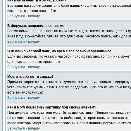
Как мне изменить мои настройки?
Все ваши настройки хранятся в базе данных (если вы зарегистрированы)
изменить все свои настройки
Вернуться к началу
В форумах неправильное время!
Время обычно правильное, но вы можете видеть время, относящееся к друг
Киев и т.д. Пожалуйста, учтите, что для смены часового пояса, как и д
Вернуться к началу
Я изменил часовой пояс, но время все равно неправильное!
Если вы уверены, что указали часовой пояс правильно, то причина може
один час с реальным временем.
Вернуться к началу
Моего языка нет в списке!
Причина скорее всего в том, что администратор не установил поддержку
установить требуемый язык. Если же поддержки нужного языка пока не 
есть внизу страницы)
Вернуться к началу
Как я могу поместить картинку под своим именем?
Под именем пользователя могут быть две картинки. Первая картинка отн
ниже может находиться картинка побольше, которая называется «аватара
какие аватары могут быть использованы. Если в данном форуме не вклю
Вернуться к началу