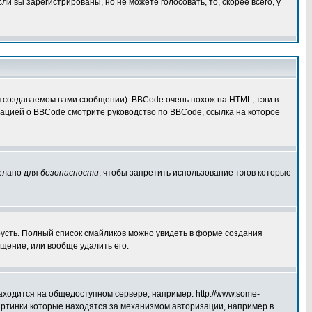
 вы зарегистрированы, но не можете голосовать, то, скорее всего, у
создаваемом вами сообщении). BBCode очень похож на HTML, тэги в
рмацией о BBCode смотрите руководство по BBCode, ссылка на которое
делано для
безопасности
, чтобы запретить использование тэгов которые
грусть. Полный список смайликов можно увидеть в форме создания
щение, или вообще удалить его.
аходится на общедоступном сервере, например: http://www.some-
 картинки которые находятся за механизмом авторизации, например в