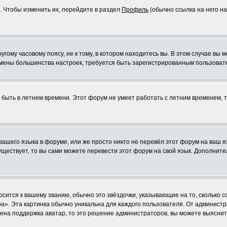
. Чтобы изменить их, перейдите в раздел
Профиль
(обычно ссылка на него на
ому часовому поясу, не к тому, в котором находитесь вы. В этом случае вы м
ля смены большинства настроек, требуется быть зарегистрированным пользоват
т быть в летнем времени. Этот форум не умеет работать с летним временем, 
 вашего языка в форуме, или же просто никто не перевёл этот форум на ваш 
существует, то вы сами можете перевести этот форум на свой язык. Дополни
осится к вашему званию, обычно это звёздочки, указывающие на то, сколько 
». Эта картинка обычно уникальна для каждого пользователя. От администрат
чена поддержка аватар, то это решение администраторов, вы можете выяснит