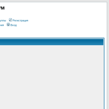
ум
уппы
Регистрация
ния
Вход