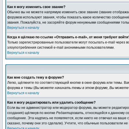
Как я могу изменить свое звание?
Обычно вы не можете напрямую изменить свое звание (звание отображае
форумов используют звания, чтобы показать какое количество сообще
звания. Пожалуйста, не засоряйте форум ненужными сообщениями только
Вернуться к началу
Когда я щёлкаю по ссылке «Отправить e-mail», от меня требуют войти
Только зарегистрированные пользователи могут посылать e-mail через 
злоупотребления системой e-mail анонимными пользователями.
Вернуться к началу
Как мне создать тему в форуме?
Легко, щёлкните по соответствующей кнопке в окне форума или темы. В
форума и темы (
Вы можете начинать темы в этом форуме, Вы можете 
Вернуться к началу
Как я могу редактировать или удалить сообщение?
Если вы не администратор или модератор форума, вы можете редактиров
создания) щёлкнув по кнопке
Редактировать
, относящейся к данному с
сообщение. Эта надпись не появляется, если никто не отвечал на ваше
сказано, почему они это сделали). Учтите, что обычные пользователи не 
Вернуться к началу