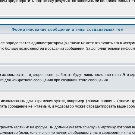
обы предотвратить подтасовку результатов анонимными пользователями). Если
Форматирование сообщений и типы создаваемых тем
e определяется администратором (вы также можете отключить его в каждом 
ователю больше возможностей в создании сообщений. За дополнительной инфо
использовать, то, скорее всего, работать будут лишь несколько тэгов. Это с
его для конкретного сообщения при создании этого сообщения.
использованы для выражения чувств, например :) значит радость, :( значит 
делать сообщение нечитаемым, и модератор может отредактировать ваше сооб
ружать картинки на форум. Вы должны указать ссылку на картинку, которая н
вой компьютер (если, конечно, он не является общедоступным сервером), ни на