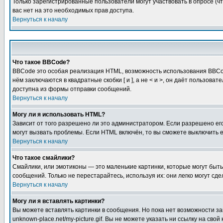
Только зарегистрированные пользователи могут участвовать в опросе (чт
вас нет на это необходимых прав доступа.
Вернуться к началу
Что такое BBCode?
BBCode это особая реализация HTML, возможность использования BBCod
нём заключаются в квадратные скобки [ и ], а не < и >, он даёт польз
доступна из формы отправки сообщений.
Вернуться к началу
Могу ли я использовать HTML?
Зависит от того разрешено ли это администратором. Если разрешено его 
могут вызвать проблемы. Если HTML включён, то вы сможете выключить 
Вернуться к началу
Что такое смайлики?
Смайлики, или эмотиконы — это маленькие картинки, которые могут быть 
сообщений. Только не перестарайтесь, используя их: они легко могут с
Вернуться к началу
Могу ли я вставлять картинки?
Вы можете вставлять картинки в сообщения. Но пока нет возможности заг
unknown-place.net/my-picture.gif. Вы не можете указать ни ссылку на с