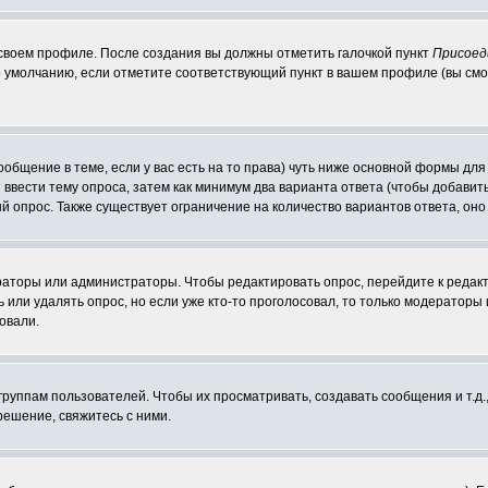
 своем профиле. После создания вы должны отметить галочкой пункт
Присоед
 умолчанию, если отметите соответствующий пункт в вашем профиле (вы смо
сообщение в теме, если у вас есть на то права) чуть ниже основной формы д
ы ввести тему опроса, затем как минимум два варианта ответа (чтобы добавит
й опрос. Также существует ограничение на количество вариантов ответа, он
ераторы или администраторы. Чтобы редактировать опрос, перейдите к редакт
ь или удалять опрос, но если уже кто-то проголосовал, то только модераторы
овали.
уппам пользователей. Чтобы их просматривать, создавать сообщения и т.д.
ешение, свяжитесь с ними.