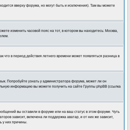
ходится вверху форума, но могут быть и исключения). Там вы можете
ожете изменить часовой пояс на тот, в котором вы находитесь: Москва,
елем.
так что в период действия летнего времени может появляться разница в
язык. Попробуйте узнать у администратора форума, может ли он
тельную информацию вы можете получить на сайте Группы phpBB (ссылка
сообщений вы оставили в форуме или на ваш статус в этом форуме. Чуть
оров зависит, включена ли поддержка аватар, и от них же зависит,
ь у них причины.