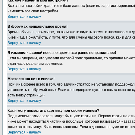
Как мне изменить мои настройки?
Все ваши настройки хранятся в базе данных (если вы зарегистрированы)
изменить все свои настройки
Вернуться к началу
В форумах неправильное время!
Время обычно правильное, но вы можете видеть время, относящееся к друг
Киев и т.д. Пожалуйста, учтите, что для смены часового пояса, как и д
Вернуться к началу
Я изменил часовой пояс, но время все равно неправильное!
Если вы уверены, что указали часовой пояс правильно, то причина може
один час с реальным временем.
Вернуться к началу
Моего языка нет в списке!
Причина скорее всего в том, что администратор не установил поддержку
установить требуемый язык. Если же поддержки нужного языка пока не 
есть внизу страницы)
Вернуться к началу
Как я могу поместить картинку под своим именем?
Под именем пользователя могут быть две картинки. Первая картинка отн
ниже может находиться картинка побольше, которая называется «аватара
какие аватары могут быть использованы. Если в данном форуме не вклю
Вернуться к началу