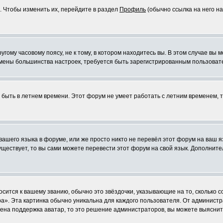
. Чтобы изменить их, перейдите в раздел
Профиль
(обычно ссылка на него на
ому часовому поясу, не к тому, в котором находитесь вы. В этом случае вы м
ля смены большинства настроек, требуется быть зарегистрированным пользоват
т быть в летнем времени. Этот форум не умеет работать с летним временем, 
 вашего языка в форуме, или же просто никто не перевёл этот форум на ваш 
существует, то вы сами можете перевести этот форум на свой язык. Дополни
осится к вашему званию, обычно это звёздочки, указывающие на то, сколько 
». Эта картинка обычно уникальна для каждого пользователя. От администрат
чена поддержка аватар, то это решение администраторов, вы можете выяснит