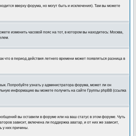
ходится вверху форума, но могут быть и исключения). Там вы можете
ожете изменить часовой пояс на тот, в котором вы находитесь: Москва,
елем.
так что в период действия летнего времени может появляться разница в
язык. Попробуйте узнать у администратора форума, может ли он
тельную информацию вы можете получить на сайте Группы phpBB (ссылка
сообщений вы оставили в форуме или на ваш статус в этом форуме. Чуть
оров зависит, включена ли поддержка аватар, и от них же зависит,
ь у них причины.