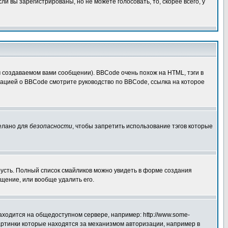
 вы зарегистрированы, но не можете голосовать, то, скорее всего, у
создаваемом вами сообщении). BBCode очень похож на HTML, тэги в
рмацией о BBCode смотрите руководство по BBCode, ссылка на которое
делано для
безопасности
, чтобы запретить использование тэгов которые
грусть. Полный список смайликов можно увидеть в форме создания
щение, или вообще удалить его.
аходится на общедоступном сервере, например: http://www.some-
 картинки которые находятся за механизмом авторизации, например в