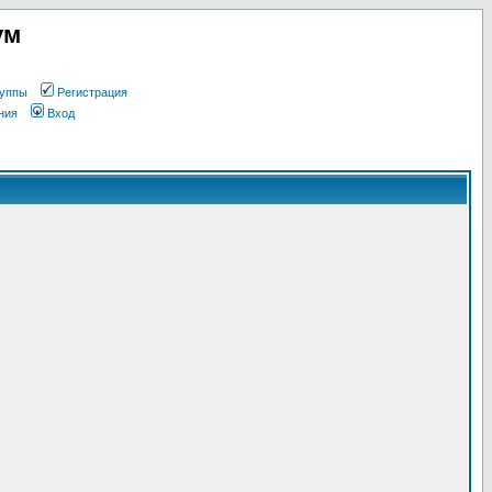
ум
уппы
Регистрация
ния
Вход