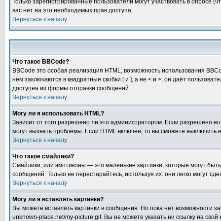
Только зарегистрированные пользователи могут участвовать в опросе (чт
вас нет на это необходимых прав доступа.
Вернуться к началу
Что такое BBCode?
BBCode это особая реализация HTML, возможность использования BBCod
нём заключаются в квадратные скобки [ и ], а не < и >, он даёт польз
доступна из формы отправки сообщений.
Вернуться к началу
Могу ли я использовать HTML?
Зависит от того разрешено ли это администратором. Если разрешено его 
могут вызвать проблемы. Если HTML включён, то вы сможете выключить 
Вернуться к началу
Что такое смайлики?
Смайлики, или эмотиконы — это маленькие картинки, которые могут быть 
сообщений. Только не перестарайтесь, используя их: они легко могут с
Вернуться к началу
Могу ли я вставлять картинки?
Вы можете вставлять картинки в сообщения. Но пока нет возможности заг
unknown-place.net/my-picture.gif. Вы не можете указать ни ссылку на с