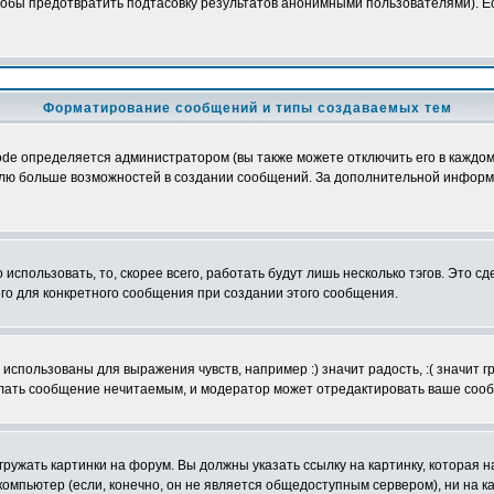
обы предотвратить подтасовку результатов анонимными пользователями). Если
Форматирование сообщений и типы создаваемых тем
e определяется администратором (вы также можете отключить его в каждом 
ователю больше возможностей в создании сообщений. За дополнительной инфо
использовать, то, скорее всего, работать будут лишь несколько тэгов. Это с
его для конкретного сообщения при создании этого сообщения.
использованы для выражения чувств, например :) значит радость, :( значит 
делать сообщение нечитаемым, и модератор может отредактировать ваше сооб
ружать картинки на форум. Вы должны указать ссылку на картинку, которая н
вой компьютер (если, конечно, он не является общедоступным сервером), ни на