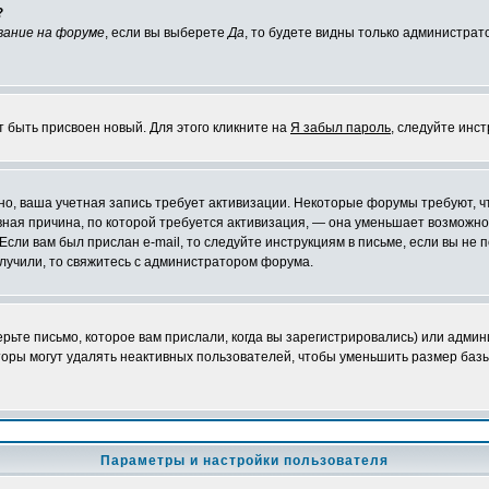
?
вание на форуме
, если вы выберете
Да
, то будете видны только администрат
т быть присвоен новый. Для этого кликните на
Я забыл пароль
, следуйте инс
ожно, ваша учетная запись требует активизации. Некоторые форумы требуют,
лавная причина, по которой требуется активизация, — она уменьшает возмож
Если вам был прислан e-mail, то следуйте инструкциям в письме, если вы не п
олучили, то свяжитесь с администратором форума.
ьте письмо, которое вам прислали, когда вы зарегистрировались) или админ
оры могут удалять неактивных пользователей, чтобы уменьшить размер базы
Параметры и настройки пользователя