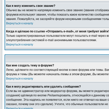
Как я могу изменить свое звание?
Обычно вы не можете напрямую изменить свое звание (звание отображае
форумов используют звания, чтобы показать какое количество сообще
звания. Пожалуйста, не засоряйте форум ненужными сообщениями только
Вернуться к началу
Когда я щёлкаю по ссылке «Отправить e-mail», от меня требуют войти
Только зарегистрированные пользователи могут посылать e-mail через 
злоупотребления системой e-mail анонимными пользователями.
Вернуться к началу
Как мне создать тему в форуме?
Легко, щёлкните по соответствующей кнопке в окне форума или темы. В
форума и темы (
Вы можете начинать темы в этом форуме, Вы можете 
Вернуться к началу
Как я могу редактировать или удалить сообщение?
Если вы не администратор или модератор форума, вы можете редактиров
создания) щёлкнув по кнопке
Редактировать
, относящейся к данному с
сообщение. Эта надпись не появляется, если никто не отвечал на ваше
сказано, почему они это сделали). Учтите, что обычные пользователи не 
Вернуться к началу