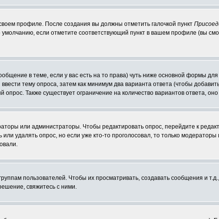
 своем профиле. После создания вы должны отметить галочкой пункт
Присоед
 умолчанию, если отметите соответствующий пункт в вашем профиле (вы смо
сообщение в теме, если у вас есть на то права) чуть ниже основной формы д
ы ввести тему опроса, затем как минимум два варианта ответа (чтобы добавит
й опрос. Также существует ограничение на количество вариантов ответа, он
ераторы или администраторы. Чтобы редактировать опрос, перейдите к редакт
ь или удалять опрос, но если уже кто-то проголосовал, то только модераторы
овали.
уппам пользователей. Чтобы их просматривать, создавать сообщения и т.д.
ешение, свяжитесь с ними.