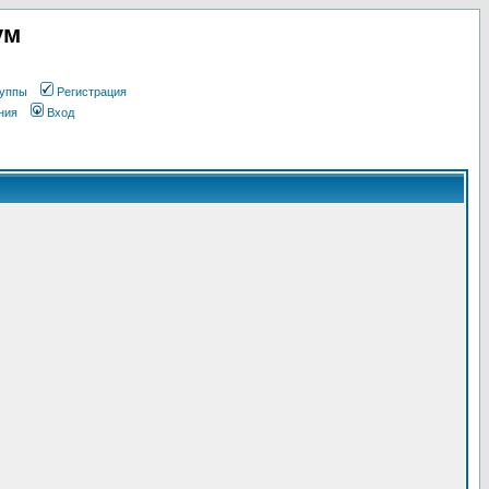
ум
уппы
Регистрация
ния
Вход