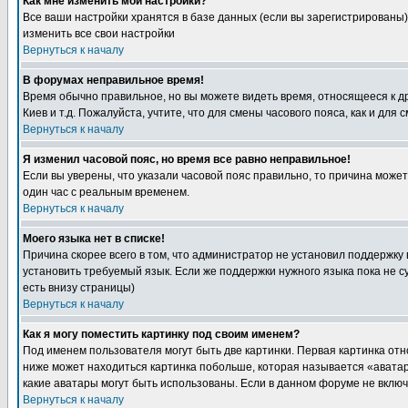
Как мне изменить мои настройки?
Все ваши настройки хранятся в базе данных (если вы зарегистрированы)
изменить все свои настройки
Вернуться к началу
В форумах неправильное время!
Время обычно правильное, но вы можете видеть время, относящееся к друг
Киев и т.д. Пожалуйста, учтите, что для смены часового пояса, как и д
Вернуться к началу
Я изменил часовой пояс, но время все равно неправильное!
Если вы уверены, что указали часовой пояс правильно, то причина може
один час с реальным временем.
Вернуться к началу
Моего языка нет в списке!
Причина скорее всего в том, что администратор не установил поддержку
установить требуемый язык. Если же поддержки нужного языка пока не 
есть внизу страницы)
Вернуться к началу
Как я могу поместить картинку под своим именем?
Под именем пользователя могут быть две картинки. Первая картинка отн
ниже может находиться картинка побольше, которая называется «аватара
какие аватары могут быть использованы. Если в данном форуме не вклю
Вернуться к началу