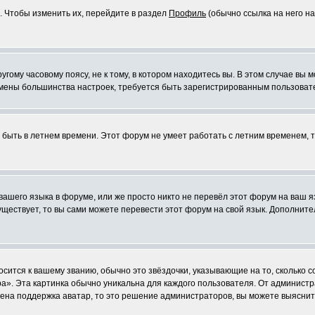
. Чтобы изменить их, перейдите в раздел
Профиль
(обычно ссылка на него на
ому часовому поясу, не к тому, в котором находитесь вы. В этом случае вы м
ля смены большинства настроек, требуется быть зарегистрированным пользоват
т быть в летнем времени. Этот форум не умеет работать с летним временем, 
 вашего языка в форуме, или же просто никто не перевёл этот форум на ваш 
существует, то вы сами можете перевести этот форум на свой язык. Дополни
осится к вашему званию, обычно это звёздочки, указывающие на то, сколько 
». Эта картинка обычно уникальна для каждого пользователя. От администрат
чена поддержка аватар, то это решение администраторов, вы можете выяснит