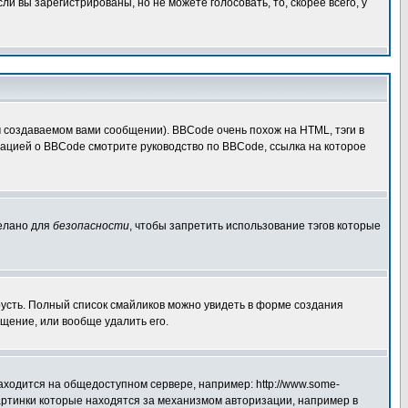
 вы зарегистрированы, но не можете голосовать, то, скорее всего, у
создаваемом вами сообщении). BBCode очень похож на HTML, тэги в
рмацией о BBCode смотрите руководство по BBCode, ссылка на которое
делано для
безопасности
, чтобы запретить использование тэгов которые
грусть. Полный список смайликов можно увидеть в форме создания
щение, или вообще удалить его.
аходится на общедоступном сервере, например: http://www.some-
 картинки которые находятся за механизмом авторизации, например в