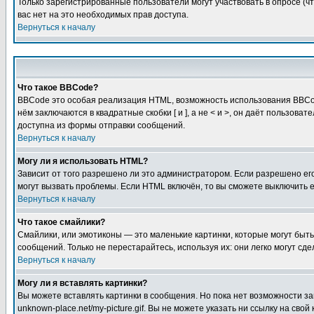
Только зарегистрированные пользователи могут участвовать в опросе (чт
вас нет на это необходимых прав доступа.
Вернуться к началу
Что такое BBCode?
BBCode это особая реализация HTML, возможность использования BBCod
нём заключаются в квадратные скобки [ и ], а не < и >, он даёт польз
доступна из формы отправки сообщений.
Вернуться к началу
Могу ли я использовать HTML?
Зависит от того разрешено ли это администратором. Если разрешено его 
могут вызвать проблемы. Если HTML включён, то вы сможете выключить 
Вернуться к началу
Что такое смайлики?
Смайлики, или эмотиконы — это маленькие картинки, которые могут быть 
сообщений. Только не перестарайтесь, используя их: они легко могут с
Вернуться к началу
Могу ли я вставлять картинки?
Вы можете вставлять картинки в сообщения. Но пока нет возможности заг
unknown-place.net/my-picture.gif. Вы не можете указать ни ссылку на с