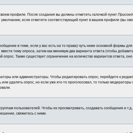
 своем профиле. После создания вы должны отметить галочкой пункт
Присоед
 умолчанию, если отметите соответствующий пункт в вашем профиле (вы смо
сообщение в теме, если у вас есть на то права) чуть ниже основной формы д
ы ввести тему опроса, затем как минимум два варианта ответа (чтобы добавит
й опрос. Также существует ограничение на количество вариантов ответа, он
ераторы или администраторы. Чтобы редактировать опрос, перейдите к редакт
ь или удалять опрос, но если уже кто-то проголосовал, то только модераторы
овали.
уппам пользователей. Чтобы их просматривать, создавать сообщения и т.д.
ешение, свяжитесь с ними.