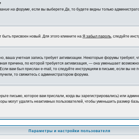
?
вание на форуме
, если вы выберете
Да
, то будете видны только администрат
т быть присвоен новый. Для этого кликните на
Я забыл пароль
, следуйте инс
ожно, ваша учетная запись требует активизации. Некоторые форумы требуют,
лавная причина, по которой требуется активизация, — она уменьшает возмож
Если вам был прислан e-mail, то следуйте инструкциям в письме, если вы не п
олучили, то свяжитесь с администратором форума.
ьте письмо, которое вам прислали, когда вы зарегистрировались) или админ
оры могут удалять неактивных пользователей, чтобы уменьшить размер базы
Параметры и настройки пользователя