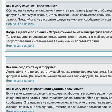
Как я могу изменить свое звание?
Обычно вы не можете напрямую изменить свое звание (звание отображае
форумов используют звания, чтобы показать какое количество сообще
звания. Пожалуйста, не засоряйте форум ненужными сообщениями только
Вернуться к началу
Когда я щёлкаю по ссылке «Отправить e-mail», от меня требуют войти
Только зарегистрированные пользователи могут посылать e-mail через 
злоупотребления системой e-mail анонимными пользователями.
Вернуться к началу
Как мне создать тему в форуме?
Легко, щёлкните по соответствующей кнопке в окне форума или темы. В
форума и темы (
Вы можете начинать темы в этом форуме, Вы можете 
Вернуться к началу
Как я могу редактировать или удалить сообщение?
Если вы не администратор или модератор форума, вы можете редактиров
создания) щёлкнув по кнопке
Редактировать
, относящейся к данному с
сообщение. Эта надпись не появляется, если никто не отвечал на ваше
сказано, почему они это сделали). Учтите, что обычные пользователи не 
Вернуться к началу