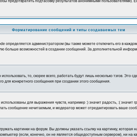
обы предотвратить подтасовку результатов анонимными пользователями). Если
Форматирование сообщений и типы создаваемых тем
e определяется администратором (вы также можете отключить его в каждом 
ователю больше возможностей в создании сообщений. За дополнительной инфо
использовать, то, скорее всего, работать будут лишь несколько тэгов. Это с
его для конкретного сообщения при создании этого сообщения.
использованы для выражения чувств, например :) значит радость, :( значит 
делать сообщение нечитаемым, и модератор может отредактировать ваше сооб
ружать картинки на форум. Вы должны указать ссылку на картинку, которая н
вой компьютер (если, конечно, он не является общедоступным сервером), ни на