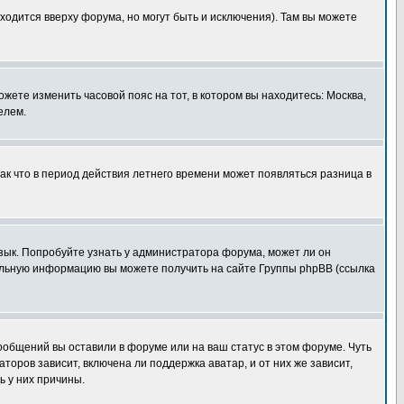
ходится вверху форума, но могут быть и исключения). Там вы можете
ожете изменить часовой пояс на тот, в котором вы находитесь: Москва,
елем.
так что в период действия летнего времени может появляться разница в
язык. Попробуйте узнать у администратора форума, может ли он
тельную информацию вы можете получить на сайте Группы phpBB (ссылка
сообщений вы оставили в форуме или на ваш статус в этом форуме. Чуть
оров зависит, включена ли поддержка аватар, и от них же зависит,
ь у них причины.