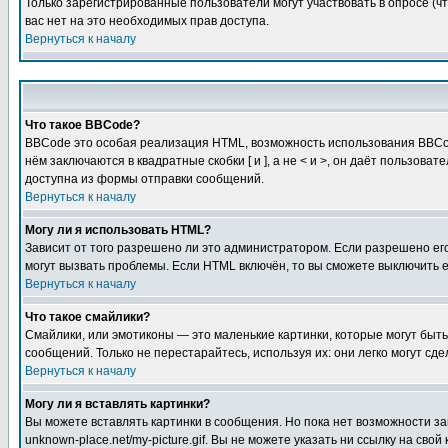
Только зарегистрированные пользователи могут участвовать в опросе (чт
вас нет на это необходимых прав доступа.
Вернуться к началу
Что такое BBCode?
BBCode это особая реализация HTML, возможность использования BBCod
нём заключаются в квадратные скобки [ и ], а не < и >, он даёт польз
доступна из формы отправки сообщений.
Вернуться к началу
Могу ли я использовать HTML?
Зависит от того разрешено ли это администратором. Если разрешено его 
могут вызвать проблемы. Если HTML включён, то вы сможете выключить 
Вернуться к началу
Что такое смайлики?
Смайлики, или эмотиконы — это маленькие картинки, которые могут быть 
сообщений. Только не перестарайтесь, используя их: они легко могут с
Вернуться к началу
Могу ли я вставлять картинки?
Вы можете вставлять картинки в сообщения. Но пока нет возможности заг
unknown-place.net/my-picture.gif. Вы не можете указать ни ссылку на с