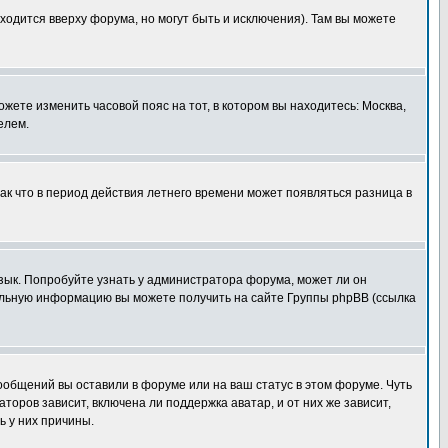
ходится вверху форума, но могут быть и исключения). Там вы можете
ожете изменить часовой пояс на тот, в котором вы находитесь: Москва,
елем.
так что в период действия летнего времени может появляться разница в
язык. Попробуйте узнать у администратора форума, может ли он
тельную информацию вы можете получить на сайте Группы phpBB (ссылка
сообщений вы оставили в форуме или на ваш статус в этом форуме. Чуть
оров зависит, включена ли поддержка аватар, и от них же зависит,
ь у них причины.