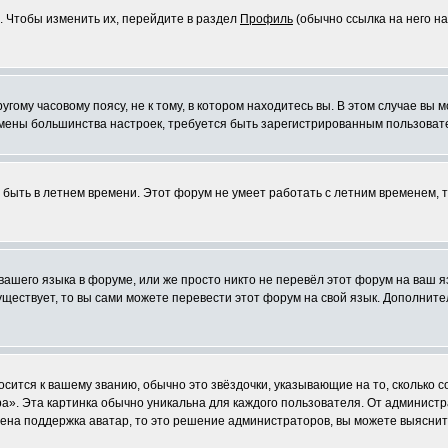
. Чтобы изменить их, перейдите в раздел
Профиль
(обычно ссылка на него на
ому часовому поясу, не к тому, в котором находитесь вы. В этом случае вы м
ля смены большинства настроек, требуется быть зарегистрированным пользоват
т быть в летнем времени. Этот форум не умеет работать с летним временем, 
 вашего языка в форуме, или же просто никто не перевёл этот форум на ваш 
существует, то вы сами можете перевести этот форум на свой язык. Дополни
осится к вашему званию, обычно это звёздочки, указывающие на то, сколько 
». Эта картинка обычно уникальна для каждого пользователя. От администрат
чена поддержка аватар, то это решение администраторов, вы можете выяснит