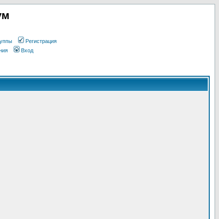
ум
уппы
Регистрация
ния
Вход