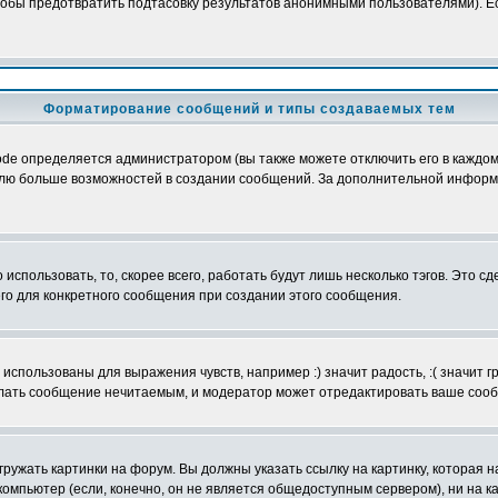
обы предотвратить подтасовку результатов анонимными пользователями). Если
Форматирование сообщений и типы создаваемых тем
e определяется администратором (вы также можете отключить его в каждом 
ователю больше возможностей в создании сообщений. За дополнительной инфо
использовать, то, скорее всего, работать будут лишь несколько тэгов. Это с
его для конкретного сообщения при создании этого сообщения.
использованы для выражения чувств, например :) значит радость, :( значит 
делать сообщение нечитаемым, и модератор может отредактировать ваше сооб
ружать картинки на форум. Вы должны указать ссылку на картинку, которая н
вой компьютер (если, конечно, он не является общедоступным сервером), ни на