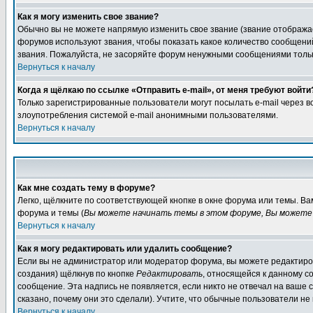
Как я могу изменить свое звание?
Обычно вы не можете напрямую изменить свое звание (звание отображае
форумов используют звания, чтобы показать какое количество сообще
звания. Пожалуйста, не засоряйте форум ненужными сообщениями только
Вернуться к началу
Когда я щёлкаю по ссылке «Отправить e-mail», от меня требуют войти
Только зарегистрированные пользователи могут посылать e-mail через 
злоупотребления системой e-mail анонимными пользователями.
Вернуться к началу
Как мне создать тему в форуме?
Легко, щёлкните по соответствующей кнопке в окне форума или темы. В
форума и темы (
Вы можете начинать темы в этом форуме, Вы можете 
Вернуться к началу
Как я могу редактировать или удалить сообщение?
Если вы не администратор или модератор форума, вы можете редактиров
создания) щёлкнув по кнопке
Редактировать
, относящейся к данному с
сообщение. Эта надпись не появляется, если никто не отвечал на ваше
сказано, почему они это сделали). Учтите, что обычные пользователи не 
Вернуться к началу