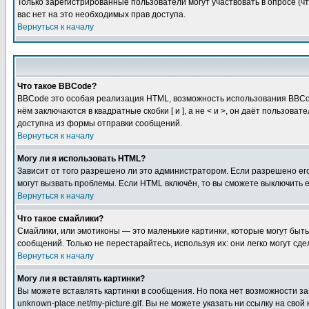
Только зарегистрированные пользователи могут участвовать в опросе (чт
вас нет на это необходимых прав доступа.
Вернуться к началу
Что такое BBCode?
BBCode это особая реализация HTML, возможность использования BBCod
нём заключаются в квадратные скобки [ и ], а не < и >, он даёт польз
доступна из формы отправки сообщений.
Вернуться к началу
Могу ли я использовать HTML?
Зависит от того разрешено ли это администратором. Если разрешено его 
могут вызвать проблемы. Если HTML включён, то вы сможете выключить 
Вернуться к началу
Что такое смайлики?
Смайлики, или эмотиконы — это маленькие картинки, которые могут быть 
сообщений. Только не перестарайтесь, используя их: они легко могут с
Вернуться к началу
Могу ли я вставлять картинки?
Вы можете вставлять картинки в сообщения. Но пока нет возможности заг
unknown-place.net/my-picture.gif. Вы не можете указать ни ссылку на с