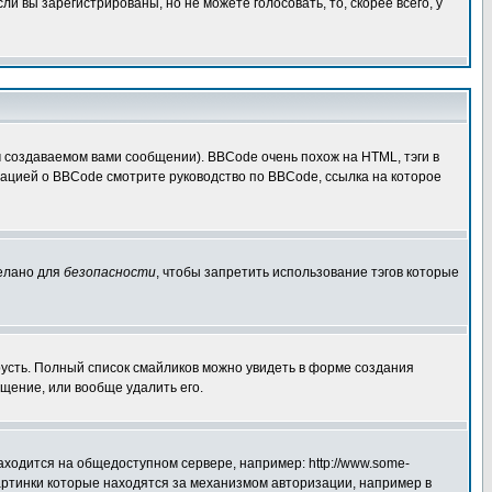
 вы зарегистрированы, но не можете голосовать, то, скорее всего, у
создаваемом вами сообщении). BBCode очень похож на HTML, тэги в
рмацией о BBCode смотрите руководство по BBCode, ссылка на которое
делано для
безопасности
, чтобы запретить использование тэгов которые
грусть. Полный список смайликов можно увидеть в форме создания
щение, или вообще удалить его.
аходится на общедоступном сервере, например: http://www.some-
 картинки которые находятся за механизмом авторизации, например в