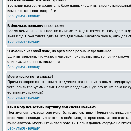
Как мне изменить мои настройки?
Все ваши настройки хранятся в базе данных (если вы зарегистрированы)
изменить все свои настройки
Вернуться к началу
В форумах неправильное время!
Время обычно правильное, но вы можете видеть время, относящееся к друг
Киев и т.д. Пожалуйста, учтите, что для смены часового пояса, как и д
Вернуться к началу
Я изменил часовой пояс, но время все равно неправильное!
Если вы уверены, что указали часовой пояс правильно, то причина може
один час с реальным временем.
Вернуться к началу
Моего языка нет в списке!
Причина скорее всего в том, что администратор не установил поддержку
установить требуемый язык. Если же поддержки нужного языка пока не 
есть внизу страницы)
Вернуться к началу
Как я могу поместить картинку под своим именем?
Под именем пользователя могут быть две картинки. Первая картинка отн
ниже может находиться картинка побольше, которая называется «аватара
какие аватары могут быть использованы. Если в данном форуме не вклю
Вернуться к началу