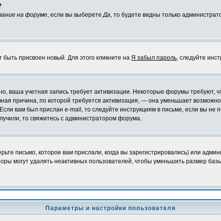
?
вание на форуме
, если вы выберете
Да
, то будете видны только администрат
т быть присвоен новый. Для этого кликните на
Я забыл пароль
, следуйте инс
ожно, ваша учетная запись требует активизации. Некоторые форумы требуют,
лавная причина, по которой требуется активизация, — она уменьшает возмож
Если вам был прислан e-mail, то следуйте инструкциям в письме, если вы не п
олучили, то свяжитесь с администратором форума.
ьте письмо, которое вам прислали, когда вы зарегистрировались) или админ
оры могут удалять неактивных пользователей, чтобы уменьшить размер базы
Параметры и настройки пользователя