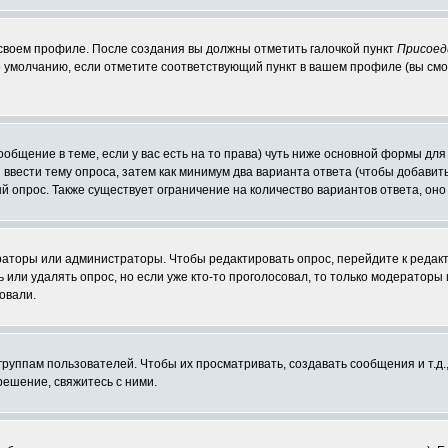
 своем профиле. После создания вы должны отметить галочкой пункт
Присоед
 умолчанию, если отметите соответствующий пункт в вашем профиле (вы смо
сообщение в теме, если у вас есть на то права) чуть ниже основной формы д
ы ввести тему опроса, затем как минимум два варианта ответа (чтобы добавит
й опрос. Также существует ограничение на количество вариантов ответа, он
ераторы или администраторы. Чтобы редактировать опрос, перейдите к редакт
ь или удалять опрос, но если уже кто-то проголосовал, то только модераторы
овали.
уппам пользователей. Чтобы их просматривать, создавать сообщения и т.д.
ешение, свяжитесь с ними.