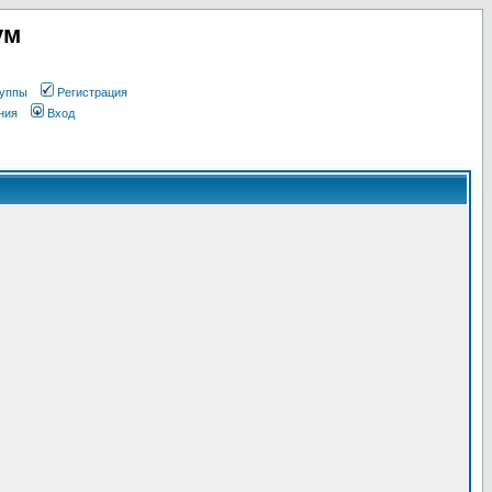
ум
уппы
Регистрация
ния
Вход