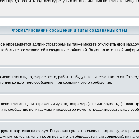
обы предотвратить подтасовку результатов анонимными пользователями). Если
Форматирование сообщений и типы создаваемых тем
e определяется администратором (вы также можете отключить его в каждом 
ователю больше возможностей в создании сообщений. За дополнительной инфо
использовать, то, скорее всего, работать будут лишь несколько тэгов. Это с
его для конкретного сообщения при создании этого сообщения.
использованы для выражения чувств, например :) значит радость, :( значит 
делать сообщение нечитаемым, и модератор может отредактировать ваше сооб
ружать картинки на форум. Вы должны указать ссылку на картинку, которая н
вой компьютер (если, конечно, он не является общедоступным сервером), ни на