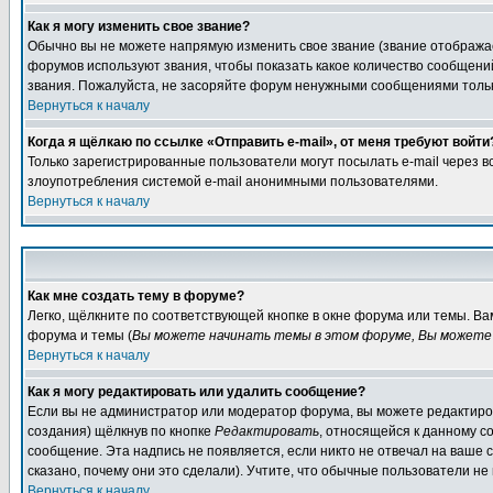
Как я могу изменить свое звание?
Обычно вы не можете напрямую изменить свое звание (звание отображае
форумов используют звания, чтобы показать какое количество сообще
звания. Пожалуйста, не засоряйте форум ненужными сообщениями только
Вернуться к началу
Когда я щёлкаю по ссылке «Отправить e-mail», от меня требуют войти
Только зарегистрированные пользователи могут посылать e-mail через 
злоупотребления системой e-mail анонимными пользователями.
Вернуться к началу
Как мне создать тему в форуме?
Легко, щёлкните по соответствующей кнопке в окне форума или темы. В
форума и темы (
Вы можете начинать темы в этом форуме, Вы можете 
Вернуться к началу
Как я могу редактировать или удалить сообщение?
Если вы не администратор или модератор форума, вы можете редактиров
создания) щёлкнув по кнопке
Редактировать
, относящейся к данному с
сообщение. Эта надпись не появляется, если никто не отвечал на ваше
сказано, почему они это сделали). Учтите, что обычные пользователи не 
Вернуться к началу