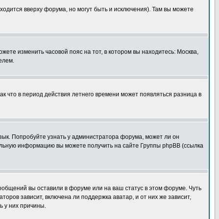
ходится вверху форума, но могут быть и исключения). Там вы можете
ожете изменить часовой пояс на тот, в котором вы находитесь: Москва,
елем.
так что в период действия летнего времени может появляться разница в
язык. Попробуйте узнать у администратора форума, может ли он
тельную информацию вы можете получить на сайте Группы phpBB (ссылка
сообщений вы оставили в форуме или на ваш статус в этом форуме. Чуть
оров зависит, включена ли поддержка аватар, и от них же зависит,
ь у них причины.