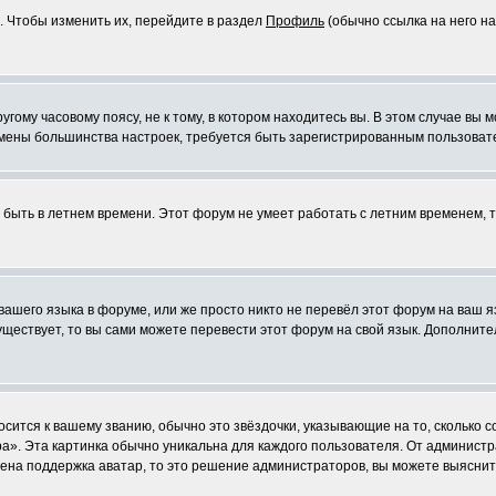
. Чтобы изменить их, перейдите в раздел
Профиль
(обычно ссылка на него на
ому часовому поясу, не к тому, в котором находитесь вы. В этом случае вы м
ля смены большинства настроек, требуется быть зарегистрированным пользоват
т быть в летнем времени. Этот форум не умеет работать с летним временем, 
 вашего языка в форуме, или же просто никто не перевёл этот форум на ваш 
существует, то вы сами можете перевести этот форум на свой язык. Дополни
осится к вашему званию, обычно это звёздочки, указывающие на то, сколько 
». Эта картинка обычно уникальна для каждого пользователя. От администрат
чена поддержка аватар, то это решение администраторов, вы можете выяснит