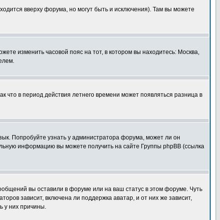
ходится вверху форума, но могут быть и исключения). Там вы можете
ожете изменить часовой пояс на тот, в котором вы находитесь: Москва,
елем.
так что в период действия летнего времени может появляться разница в
язык. Попробуйте узнать у администратора форума, может ли он
тельную информацию вы можете получить на сайте Группы phpBB (ссылка
сообщений вы оставили в форуме или на ваш статус в этом форуме. Чуть
оров зависит, включена ли поддержка аватар, и от них же зависит,
ь у них причины.