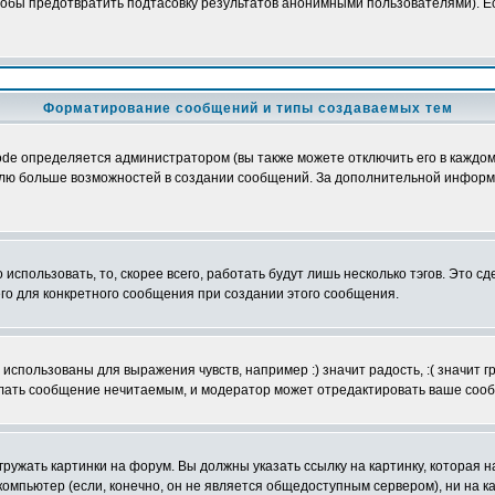
обы предотвратить подтасовку результатов анонимными пользователями). Если
Форматирование сообщений и типы создаваемых тем
e определяется администратором (вы также можете отключить его в каждом 
ователю больше возможностей в создании сообщений. За дополнительной инфо
использовать, то, скорее всего, работать будут лишь несколько тэгов. Это с
его для конкретного сообщения при создании этого сообщения.
использованы для выражения чувств, например :) значит радость, :( значит 
делать сообщение нечитаемым, и модератор может отредактировать ваше сооб
ружать картинки на форум. Вы должны указать ссылку на картинку, которая н
вой компьютер (если, конечно, он не является общедоступным сервером), ни на