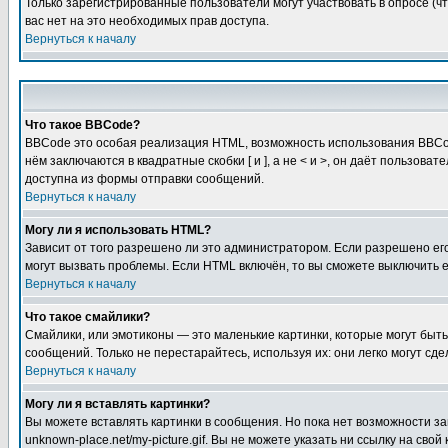
Только зарегистрированные пользователи могут участвовать в опросе (чт
вас нет на это необходимых прав доступа.
Вернуться к началу
Что такое BBCode?
BBCode это особая реализация HTML, возможность использования BBCod
нём заключаются в квадратные скобки [ и ], а не < и >, он даёт польз
доступна из формы отправки сообщений.
Вернуться к началу
Могу ли я использовать HTML?
Зависит от того разрешено ли это администратором. Если разрешено его 
могут вызвать проблемы. Если HTML включён, то вы сможете выключить 
Вернуться к началу
Что такое смайлики?
Смайлики, или эмотиконы — это маленькие картинки, которые могут быть 
сообщений. Только не перестарайтесь, используя их: они легко могут с
Вернуться к началу
Могу ли я вставлять картинки?
Вы можете вставлять картинки в сообщения. Но пока нет возможности заг
unknown-place.net/my-picture.gif. Вы не можете указать ни ссылку на с