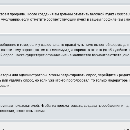
 своем профиле. После создания вы должны отметить галочкой пункт
Присоед
 умолчанию, если отметите соответствующий пункт в вашем профиле (вы смо
сообщение в теме, если у вас есть на то права) чуть ниже основной формы д
ы ввести тему опроса, затем как минимум два варианта ответа (чтобы добавит
й опрос. Также существует ограничение на количество вариантов ответа, он
ераторы или администраторы. Чтобы редактировать опрос, перейдите к редакт
ь или удалять опрос, но если уже кто-то проголосовал, то только модераторы
овали.
уппам пользователей. Чтобы их просматривать, создавать сообщения и т.д.
ешение, свяжитесь с ними.