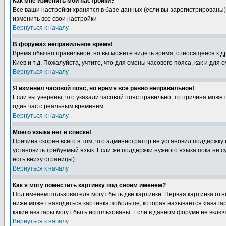
Как мне изменить мои настройки?
Все ваши настройки хранятся в базе данных (если вы зарегистрированы)
изменить все свои настройки
Вернуться к началу
В форумах неправильное время!
Время обычно правильное, но вы можете видеть время, относящееся к друг
Киев и т.д. Пожалуйста, учтите, что для смены часового пояса, как и д
Вернуться к началу
Я изменил часовой пояс, но время все равно неправильное!
Если вы уверены, что указали часовой пояс правильно, то причина може
один час с реальным временем.
Вернуться к началу
Моего языка нет в списке!
Причина скорее всего в том, что администратор не установил поддержку
установить требуемый язык. Если же поддержки нужного языка пока не 
есть внизу страницы)
Вернуться к началу
Как я могу поместить картинку под своим именем?
Под именем пользователя могут быть две картинки. Первая картинка отн
ниже может находиться картинка побольше, которая называется «аватара
какие аватары могут быть использованы. Если в данном форуме не вклю
Вернуться к началу