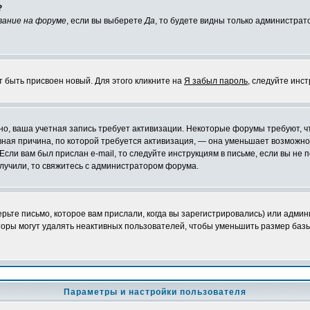
?
вание на форуме
, если вы выберете
Да
, то будете видны только администрат
т быть присвоен новый. Для этого кликните на
Я забыл пароль
, следуйте инс
ожно, ваша учетная запись требует активизации. Некоторые форумы требуют,
лавная причина, по которой требуется активизация, — она уменьшает возмож
Если вам был прислан e-mail, то следуйте инструкциям в письме, если вы не п
олучили, то свяжитесь с администратором форума.
ьте письмо, которое вам прислали, когда вы зарегистрировались) или админ
оры могут удалять неактивных пользователей, чтобы уменьшить размер базы
Параметры и настройки пользователя