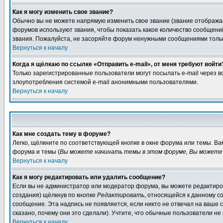
Как я могу изменить свое звание?
Обычно вы не можете напрямую изменить свое звание (звание отображае
форумов используют звания, чтобы показать какое количество сообще
звания. Пожалуйста, не засоряйте форум ненужными сообщениями только
Вернуться к началу
Когда я щёлкаю по ссылке «Отправить e-mail», от меня требуют войти
Только зарегистрированные пользователи могут посылать e-mail через 
злоупотребления системой e-mail анонимными пользователями.
Вернуться к началу
Как мне создать тему в форуме?
Легко, щёлкните по соответствующей кнопке в окне форума или темы. В
форума и темы (
Вы можете начинать темы в этом форуме, Вы можете 
Вернуться к началу
Как я могу редактировать или удалить сообщение?
Если вы не администратор или модератор форума, вы можете редактиров
создания) щёлкнув по кнопке
Редактировать
, относящейся к данному с
сообщение. Эта надпись не появляется, если никто не отвечал на ваше
сказано, почему они это сделали). Учтите, что обычные пользователи не 
Вернуться к началу