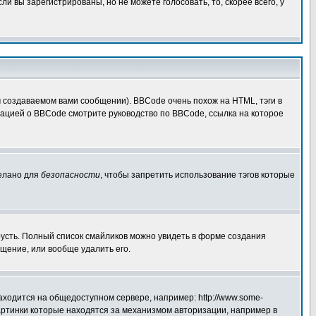
 вы зарегистрированы, но не можете голосовать, то, скорее всего, у
создаваемом вами сообщении). BBCode очень похож на HTML, тэги в
рмацией о BBCode смотрите руководство по BBCode, ссылка на которое
делано для
безопасности
, чтобы запретить использование тэгов которые
грусть. Полный список смайликов можно увидеть в форме создания
щение, или вообще удалить его.
аходится на общедоступном сервере, например: http://www.some-
 картинки которые находятся за механизмом авторизации, например в