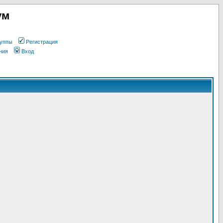
ум
уппы
Регистрация
ния
Вход