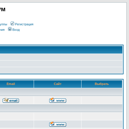
ум
уппы
Регистрация
ния
Вход
Email
Сайт
Выбрать