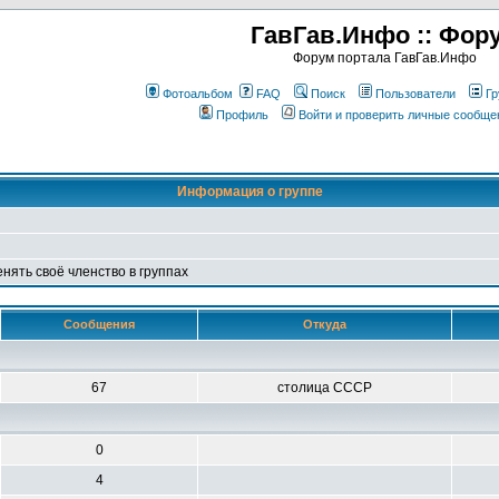
ГавГав.Инфо :: Фор
Форум портала ГавГав.Инфо
Фотоальбом
FAQ
Поиск
Пользователи
Гр
Профиль
Войти и проверить личные сообще
Информация о группе
енять своё членство в группах
Сообщения
Откуда
67
столица СССР
0
4