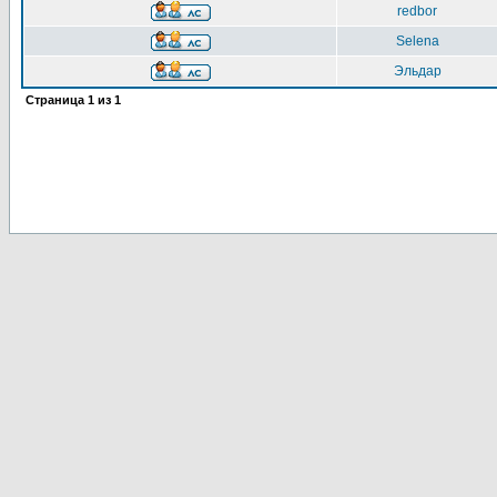
redbor
Selena
Эльдар
Страница
1
из
1