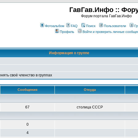
ГавГав.Инфо :: Фор
Форум портала ГавГав.Инфо
Фотоальбом
FAQ
Поиск
Пользователи
Гр
Профиль
Войти и проверить личные сообще
Информация о группе
енять своё членство в группах
Сообщения
Откуда
67
столица СССР
0
4