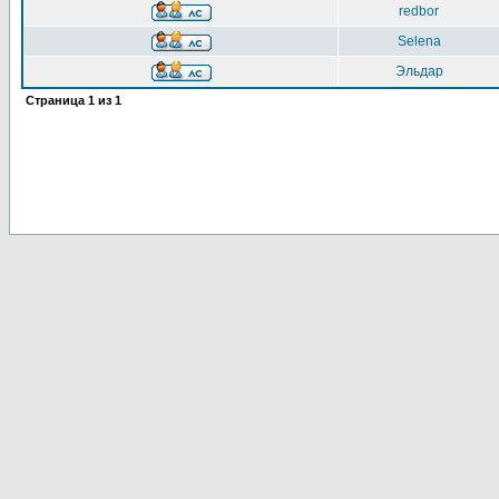
redbor
Selena
Эльдар
Страница
1
из
1