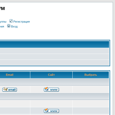
ум
уппы
Регистрация
ния
Вход
Email
Сайт
Выбрать