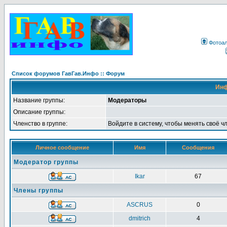
Фотоа
Список форумов ГавГав.Инфо :: Форум
Инф
Название группы:
Модераторы
Описание группы:
Членство в группе:
Войдите в систему, чтобы менять своё ч
Личное сообщение
Имя
Сообщения
Модератор группы
Ikar
67
Члены группы
ASCRUS
0
dmitrich
4