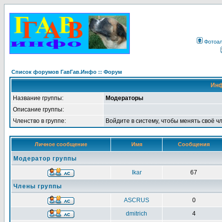
Фотоа
Список форумов ГавГав.Инфо :: Форум
Инф
Название группы:
Модераторы
Описание группы:
Членство в группе:
Войдите в систему, чтобы менять своё ч
Личное сообщение
Имя
Сообщения
Модератор группы
Ikar
67
Члены группы
ASCRUS
0
dmitrich
4