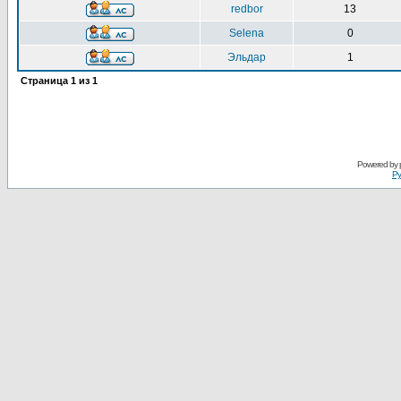
redbor
13
Selena
0
Эльдар
1
Страница
1
из
1
Powered by
Ру