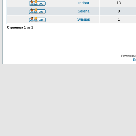
redbor
13
Selena
0
Эльдар
1
Страница
1
из
1
Powered by
Ру