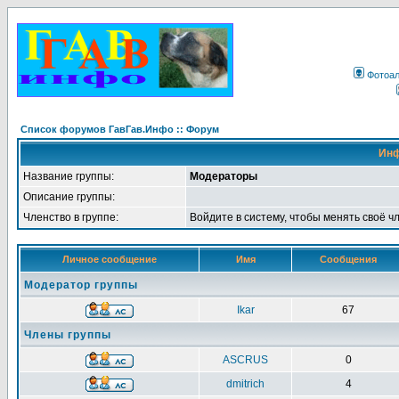
Фотоа
Список форумов ГавГав.Инфо :: Форум
Инф
Название группы:
Модераторы
Описание группы:
Членство в группе:
Войдите в систему, чтобы менять своё ч
Личное сообщение
Имя
Сообщения
Модератор группы
Ikar
67
Члены группы
ASCRUS
0
dmitrich
4