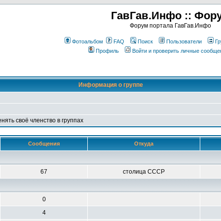
ГавГав.Инфо :: Фор
Форум портала ГавГав.Инфо
Фотоальбом
FAQ
Поиск
Пользователи
Гр
Профиль
Войти и проверить личные сообще
Информация о группе
енять своё членство в группах
Сообщения
Откуда
67
столица СССР
0
4