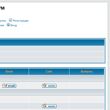
ум
уппы
Регистрация
ния
Вход
Email
Сайт
Выбрать