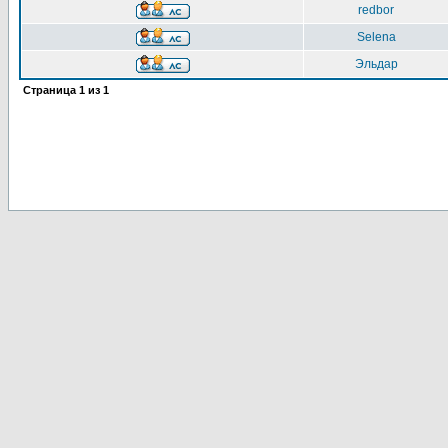
redbor
Selena
Эльдар
Страница
1
из
1