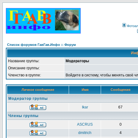
Фотоа
Список форумов ГавГав.Инфо :: Форум
Инф
Название группы:
Модераторы
Описание группы:
Членство в группе:
Войдите в систему, чтобы менять своё ч
Личное сообщение
Имя
Сообщения
Модератор группы
Ikar
67
Члены группы
ASCRUS
0
dmitrich
4