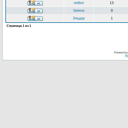
redbor
13
Selena
0
Эльдар
1
Страница
1
из
1
Powered by
Ру