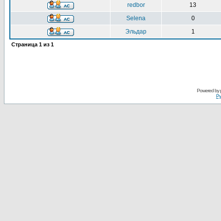
redbor
13
Selena
0
Эльдар
1
Страница
1
из
1
Powered by
Ру