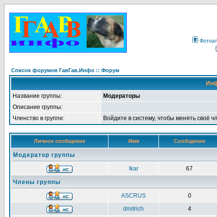
Фотоа
Список форумов ГавГав.Инфо :: Форум
Инф
Название группы:
Модераторы
Описание группы:
Членство в группе:
Войдите в систему, чтобы менять своё ч
Личное сообщение
Имя
Сообщения
Модератор группы
Ikar
67
Члены группы
ASCRUS
0
dmitrich
4