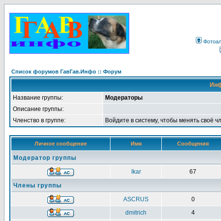
Фотоа
Список форумов ГавГав.Инфо :: Форум
Инф
Название группы:
Модераторы
Описание группы:
Членство в группе:
Войдите в систему, чтобы менять своё ч
Личное сообщение
Имя
Сообщения
Модератор группы
Ikar
67
Члены группы
ASCRUS
0
dmitrich
4