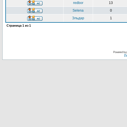
redbor
13
Selena
0
Эльдар
1
Страница
1
из
1
Powered by
Ру