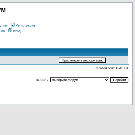
ум
уппы
Регистрация
ния
Вход
Часовой пояс: GMT + 3
Перейти: