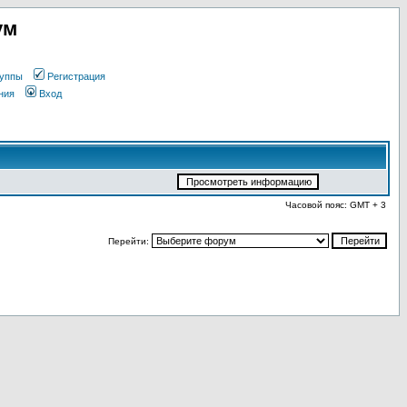
ум
уппы
Регистрация
ния
Вход
Часовой пояс: GMT + 3
Перейти: