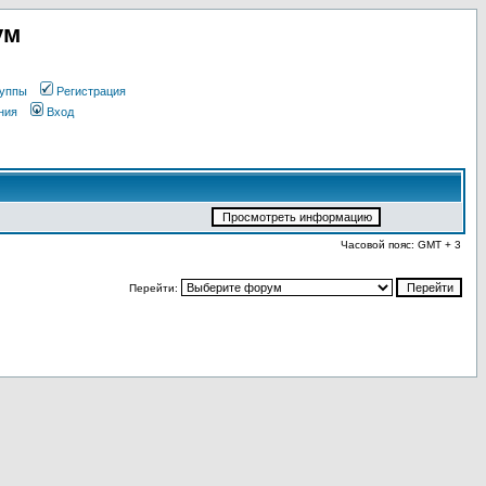
ум
уппы
Регистрация
ния
Вход
Часовой пояс: GMT + 3
Перейти: