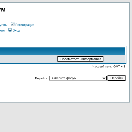
ум
уппы
Регистрация
ния
Вход
Часовой пояс: GMT + 3
Перейти: