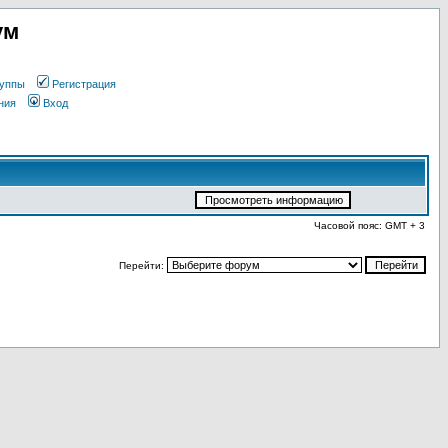
ум
уппы
Регистрация
ния
Вход
Часовой пояс: GMT + 3
Перейти: