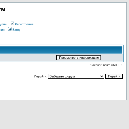
ум
уппы
Регистрация
ния
Вход
Часовой пояс: GMT + 3
Перейти: