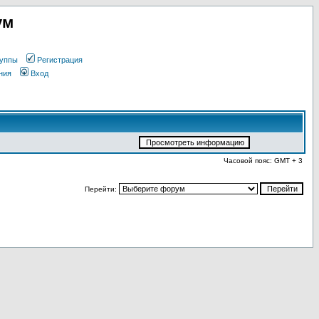
ум
уппы
Регистрация
ния
Вход
Часовой пояс: GMT + 3
Перейти: