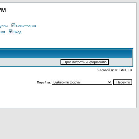
ум
уппы
Регистрация
ния
Вход
Часовой пояс: GMT + 3
Перейти: