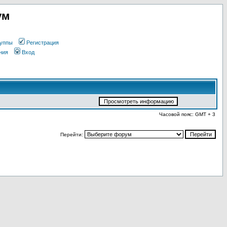
ум
уппы
Регистрация
ния
Вход
Часовой пояс: GMT + 3
Перейти: