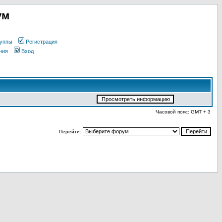
ум
уппы
Регистрация
ния
Вход
Часовой пояс: GMT + 3
Перейти: