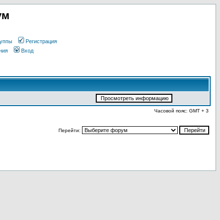
ум
уппы
Регистрация
ния
Вход
Часовой пояс: GMT + 3
Перейти: