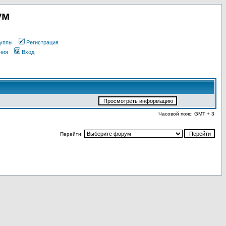
ум
уппы
Регистрация
ния
Вход
Часовой пояс: GMT + 3
Перейти: