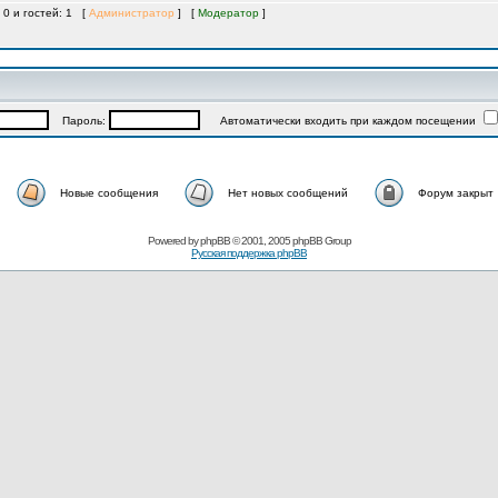
 0 и гостей: 1 [
Администратор
] [
Модератор
]
Пароль:
Автоматически входить при каждом посещении
Новые сообщения
Нет новых сообщений
Форум закрыт
Powered by
phpBB
© 2001, 2005 phpBB Group
Русская поддержка phpBB