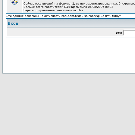
Сейчас посетителей на форуме:
1
, из них зарегистрированных: 0, скрытых:
Больше всего посетителей (
10
) здесь было 04/08/2006 09:03
Зарегистрированные пользователи: Нет
Эти данные основаны на активности пользователей за последние пять минут
Вход
Имя: