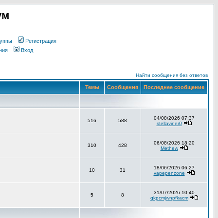
ум
уппы
Регистрация
ния
Вход
Найти сообщения без ответов
Темы
Сообщения
Последнее сообщение
04/08/2026 07:37
516
588
stellaviner0
06/08/2026 18:20
310
428
Methew
18/06/2026 06:27
10
31
vapepenzone
31/07/2026 10:40
5
8
qkpcmjwnpfkacm