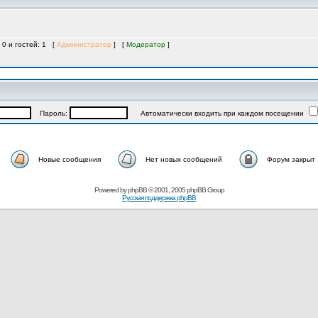
 0 и гостей: 1 [
Администратор
] [
Модератор
]
Пароль:
Автоматически входить при каждом посещении
Новые сообщения
Нет новых сообщений
Форум закрыт
Powered by
phpBB
© 2001, 2005 phpBB Group
Русская поддержка phpBB