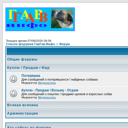
Текущее время 07/08/2026 08:56
Список форумов ГавГав.Инфо :: Форум
Общие форумы
Куплю / Продам / Ищу
Потеряшка
Для сообщений о потерявшихся / найденых собаках
Модератор
Модераторы
Куплю - Продам / Возьму - Отдам
Для сообщений о покупке / продаже щенков и взрослых собак
Модератор
Модераторы
Всякая всячина
Администрация
Кто сейчас на форуме