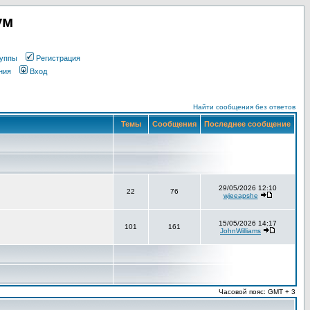
ум
уппы
Регистрация
ния
Вход
Найти сообщения без ответов
Темы
Сообщения
Последнее сообщение
29/05/2026 12:10
22
76
wjeeapshe
15/05/2026 14:17
101
161
JohnWilliams
Часовой пояс: GMT + 3