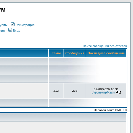
ум
уппы
Регистрация
ния
Вход
Найти сообщения без ответов
Темы
Сообщения
Последнее сообщение
07/08/2026 10:31
213
238
qkpcmjwnpfkacm
Часовой пояс: GMT + 3