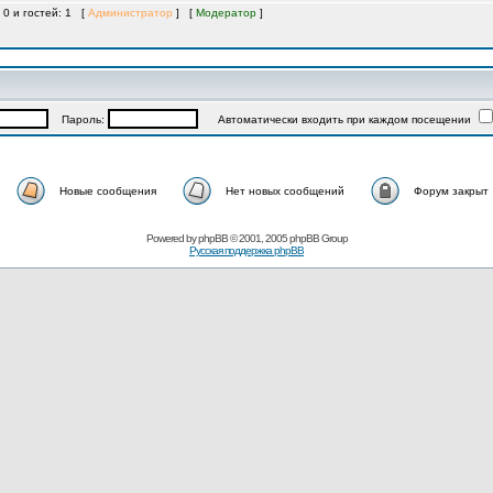
 0 и гостей: 1 [
Администратор
] [
Модератор
]
Пароль:
Автоматически входить при каждом посещении
Новые сообщения
Нет новых сообщений
Форум закрыт
Powered by
phpBB
© 2001, 2005 phpBB Group
Русская поддержка phpBB