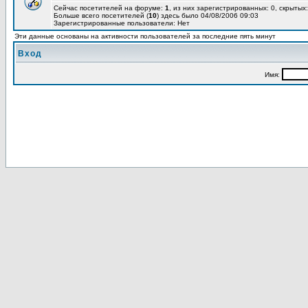
Сейчас посетителей на форуме:
1
, из них зарегистрированных: 0, скрытых:
Больше всего посетителей (
10
) здесь было 04/08/2006 09:03
Зарегистрированные пользователи: Нет
Эти данные основаны на активности пользователей за последние пять минут
Вход
Имя: