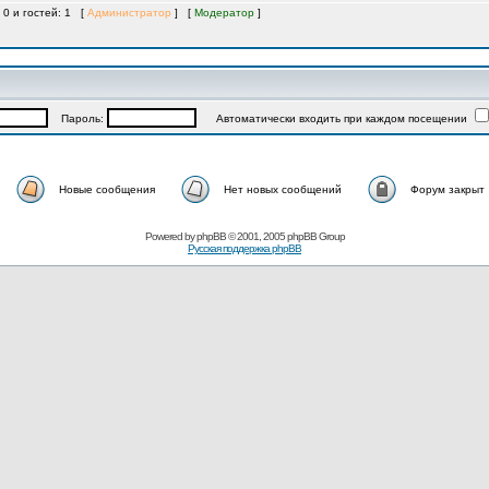
 0 и гостей: 1 [
Администратор
] [
Модератор
]
Пароль:
Автоматически входить при каждом посещении
Новые сообщения
Нет новых сообщений
Форум закрыт
Powered by
phpBB
© 2001, 2005 phpBB Group
Русская поддержка phpBB