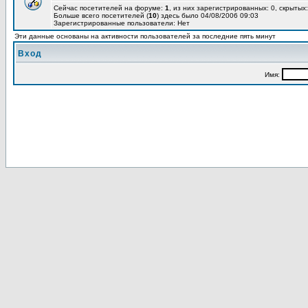
Сейчас посетителей на форуме:
1
, из них зарегистрированных: 0, скрытых:
Больше всего посетителей (
10
) здесь было 04/08/2006 09:03
Зарегистрированные пользователи: Нет
Эти данные основаны на активности пользователей за последние пять минут
Вход
Имя: