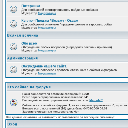
Потеряшка
Для сообщений о потерявшихся / найденых собаках
Модератор
Модераторы
Куплю - Продам / Возьму - Отдам
Для сообщений о покупке / продаже щенков и взрослых собак
Модератор
Модераторы
Всякая всячина
Обо всем
Обсуждение любых вопросов (в пределах закона и приличия)
Модератор
Модераторы
Администрация
Обсуждение нашего сайта
Обсуждение вопросов / проблем связанных с сайтом и форумом
Модератор
Модераторы
Кто сейчас на форуме
Наши пользователи оставили сообщений:
1660
Всего зарегистрированных пользователей:
841
Последний зарегистрированный пользователь:
MarcelaR
Сейчас посетителей на форуме:
1
, из них зарегистрированных: 0, скрытых:
Больше всего посетителей (
10
) здесь было 04/08/2006 09:03
Зарегистрированные пользователи: Нет
Эти данные основаны на активности пользователей за последние пять минут
Вход