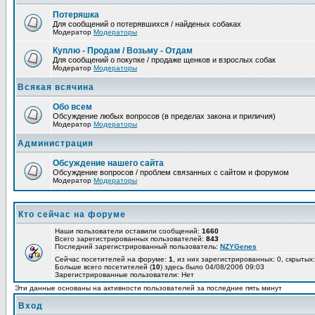
Потеряшка
Для сообщений о потерявшихся / найденых собаках
Модератор
Модераторы
Куплю - Продам / Возьму - Отдам
Для сообщений о покупке / продаже щенков и взрослых собак
Модератор
Модераторы
Всякая всячина
Обо всем
Обсуждение любых вопросов (в пределах закона и приличия)
Модератор
Модераторы
Администрация
Обсуждение нашего сайта
Обсуждение вопросов / проблем связанных с сайтом и форумом
Модератор
Модераторы
Кто сейчас на форуме
Наши пользователи оставили сообщений:
1660
Всего зарегистрированных пользователей:
843
Последний зарегистрированный пользователь:
NZYGenes
Сейчас посетителей на форуме:
1
, из них зарегистрированных: 0, скрытых:
Больше всего посетителей (
10
) здесь было 04/08/2006 09:03
Зарегистрированные пользователи: Нет
Эти данные основаны на активности пользователей за последние пять минут
Вход