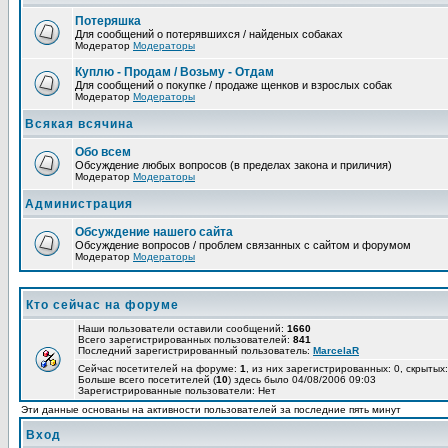
Потеряшка
Для сообщений о потерявшихся / найденых собаках
Модератор
Модераторы
Куплю - Продам / Возьму - Отдам
Для сообщений о покупке / продаже щенков и взрослых собак
Модератор
Модераторы
Всякая всячина
Обо всем
Обсуждение любых вопросов (в пределах закона и приличия)
Модератор
Модераторы
Администрация
Обсуждение нашего сайта
Обсуждение вопросов / проблем связанных с сайтом и форумом
Модератор
Модераторы
Кто сейчас на форуме
Наши пользователи оставили сообщений:
1660
Всего зарегистрированных пользователей:
841
Последний зарегистрированный пользователь:
MarcelaR
Сейчас посетителей на форуме:
1
, из них зарегистрированных: 0, скрытых:
Больше всего посетителей (
10
) здесь было 04/08/2006 09:03
Зарегистрированные пользователи: Нет
Эти данные основаны на активности пользователей за последние пять минут
Вход