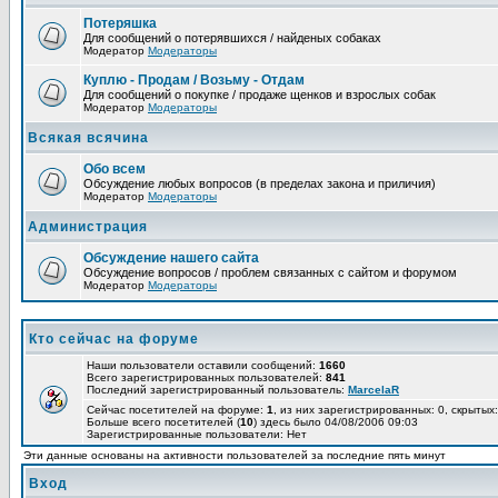
Потеряшка
Для сообщений о потерявшихся / найденых собаках
Модератор
Модераторы
Куплю - Продам / Возьму - Отдам
Для сообщений о покупке / продаже щенков и взрослых собак
Модератор
Модераторы
Всякая всячина
Обо всем
Обсуждение любых вопросов (в пределах закона и приличия)
Модератор
Модераторы
Администрация
Обсуждение нашего сайта
Обсуждение вопросов / проблем связанных с сайтом и форумом
Модератор
Модераторы
Кто сейчас на форуме
Наши пользователи оставили сообщений:
1660
Всего зарегистрированных пользователей:
841
Последний зарегистрированный пользователь:
MarcelaR
Сейчас посетителей на форуме:
1
, из них зарегистрированных: 0, скрытых:
Больше всего посетителей (
10
) здесь было 04/08/2006 09:03
Зарегистрированные пользователи: Нет
Эти данные основаны на активности пользователей за последние пять минут
Вход