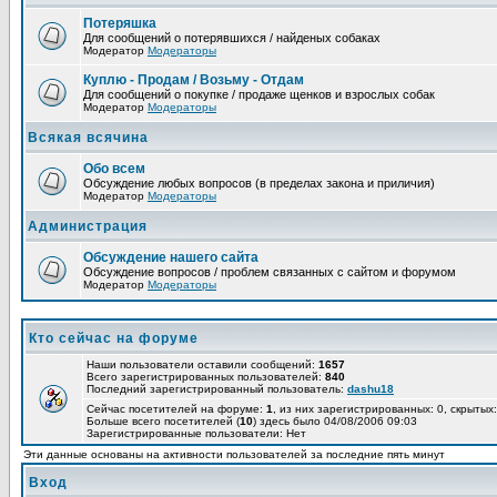
Потеряшка
Для сообщений о потерявшихся / найденых собаках
Модератор
Модераторы
Куплю - Продам / Возьму - Отдам
Для сообщений о покупке / продаже щенков и взрослых собак
Модератор
Модераторы
Всякая всячина
Обо всем
Обсуждение любых вопросов (в пределах закона и приличия)
Модератор
Модераторы
Администрация
Обсуждение нашего сайта
Обсуждение вопросов / проблем связанных с сайтом и форумом
Модератор
Модераторы
Кто сейчас на форуме
Наши пользователи оставили сообщений:
1657
Всего зарегистрированных пользователей:
840
Последний зарегистрированный пользователь:
dashu18
Сейчас посетителей на форуме:
1
, из них зарегистрированных: 0, скрытых:
Больше всего посетителей (
10
) здесь было 04/08/2006 09:03
Зарегистрированные пользователи: Нет
Эти данные основаны на активности пользователей за последние пять минут
Вход