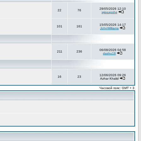
29/05/2026 12:10
22
76
wjeeapshe
15/05/2026 14:17
101
161
JohnWilliams
06/08/2026 04:58
211
236
dashu18
12/06/2026 09:26
16
23
Azhar Khalid
Часовой пояс: GMT + 3