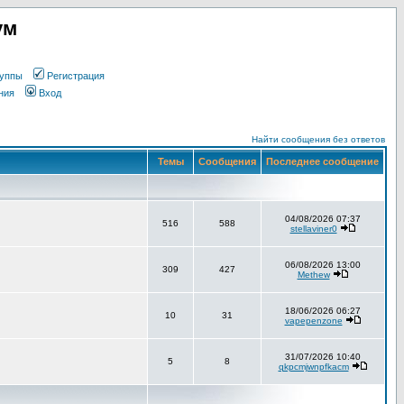
ум
уппы
Регистрация
ния
Вход
Найти сообщения без ответов
Темы
Сообщения
Последнее сообщение
04/08/2026 07:37
516
588
stellaviner0
06/08/2026 13:00
309
427
Methew
18/06/2026 06:27
10
31
vapepenzone
31/07/2026 10:40
5
8
qkpcmjwnpfkacm