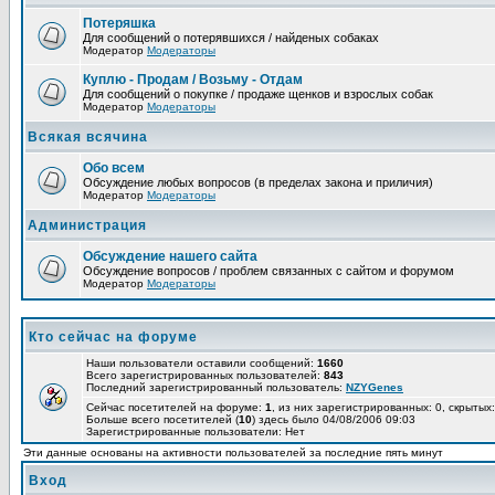
Потеряшка
Для сообщений о потерявшихся / найденых собаках
Модератор
Модераторы
Куплю - Продам / Возьму - Отдам
Для сообщений о покупке / продаже щенков и взрослых собак
Модератор
Модераторы
Всякая всячина
Обо всем
Обсуждение любых вопросов (в пределах закона и приличия)
Модератор
Модераторы
Администрация
Обсуждение нашего сайта
Обсуждение вопросов / проблем связанных с сайтом и форумом
Модератор
Модераторы
Кто сейчас на форуме
Наши пользователи оставили сообщений:
1660
Всего зарегистрированных пользователей:
843
Последний зарегистрированный пользователь:
NZYGenes
Сейчас посетителей на форуме:
1
, из них зарегистрированных: 0, скрытых:
Больше всего посетителей (
10
) здесь было 04/08/2006 09:03
Зарегистрированные пользователи: Нет
Эти данные основаны на активности пользователей за последние пять минут
Вход