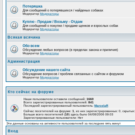
Потеряшка
Для сообщений о потерявшихся / найденых собаках
Модератор
Модераторы
Куплю - Продам / Возьму - Отдам
Для сообщений о покупке / продаже щенков и взрослых собак
Модератор
Модераторы
Всякая всячина
Обо всем
Обсуждение любых вопросов (в пределах закона и приличия)
Модератор
Модераторы
Администрация
Обсуждение нашего сайта
Обсуждение вопросов / проблем связанных с сайтом и форумом
Модератор
Модераторы
Кто сейчас на форуме
Наши пользователи оставили сообщений:
1660
Всего зарегистрированных пользователей:
841
Последний зарегистрированный пользователь:
MarcelaR
Сейчас посетителей на форуме:
1
, из них зарегистрированных: 0, скрытых:
Больше всего посетителей (
10
) здесь было 04/08/2006 09:03
Зарегистрированные пользователи: Нет
Эти данные основаны на активности пользователей за последние пять минут
Вход